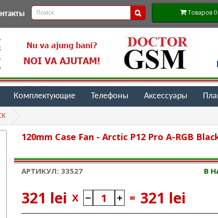
Товаров 0 (
онтакты
Комплектующие
Телефоны
Аксессуары
Пл
CK
120mm Case Fan - Arctic P12 Pro A-RGB Blac
АРТИКУЛ: 33527
В 
321 lei
321 lei
X
=