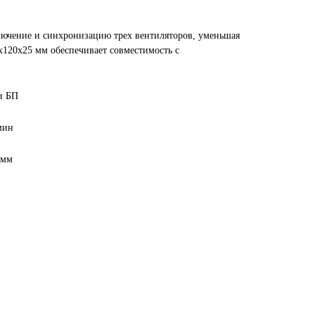
лючение и синхронизацию трех вентиляторов, уменьшая
х120х25 мм обеспечивает совместимость с
и БП
мин
 мм