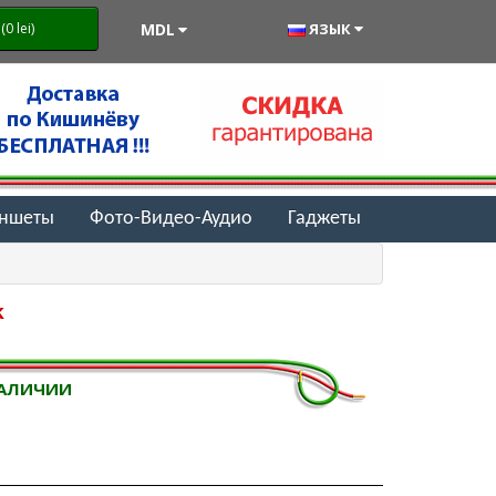
MDL
ЯЗЫК
0 lei)
аншеты
Фото-Видео-Аудио
Гаджеты
k
НАЛИЧИИ