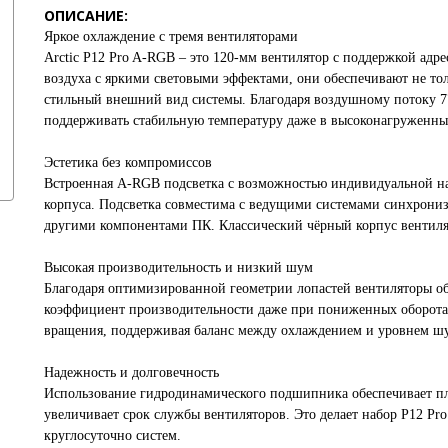
ОПИСАНИЕ:
Яркое охлаждение с тремя вентиляторами
Arctic P12 Pro A-RGB – это 120-мм вентилятор с поддержкой ад
воздуха с яркими световыми эффектами, они обеспечивают не то
стильный внешний вид системы. Благодаря воздушному потоку 7
поддерживать стабильную температуру даже в высоконагруженны
Эстетика без компромиссов
Встроенная A-RGB подсветка с возможностью индивидуальной на
корпуса. Подсветка совместима с ведущими системами синхрониза
другими компонентами ПК. Классический чёрный корпус вентиля
Высокая производительность и низкий шум
Благодаря оптимизированной геометрии лопастей вентиляторы о
коэффициент производительности даже при пониженных оборотах
вращения, поддерживая баланс между охлаждением и уровнем ш
Надежность и долговечность
Использование гидродинамического подшипника обеспечивает пла
увеличивает срок службы вентиляторов. Это делает набор P12 
круглосуточно систем.