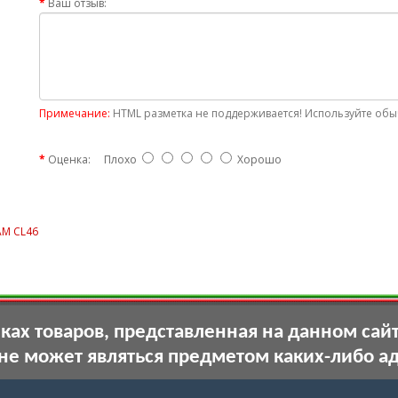
Ваш отзыв:
Примечание:
HTML разметка не поддерживается! Используйте обыч
Оценка:
Плохо
Хорошо
AM CL46
ах товаров, представленная на данном сай
 не может являться предметом каких-либо а