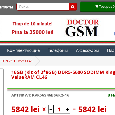
Товаров 0 (
онтакты
Комплектующие
Телефоны
Аксессуары
Пл
GSTON VALUERAM CL46
16GB (Kit of 2*8GB) DDR5-5600 SODIMM Kin
ValueRAM CL46
АРТИКУЛ: KVR56S46BS6K2-16
В 
5842 lei
5842 lei
X
=