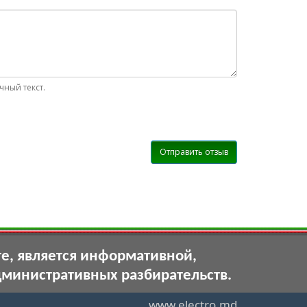
ный текст.
Отправить отзыв
те, является информативной,
дминистративных разбирательств.
www.electro.md