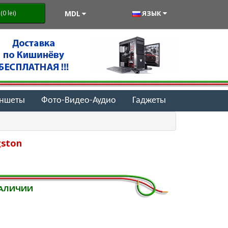
MDL
ЯЗЫК
0 lei)
аншеты
Фото-Видео-Аудио
Гаджеты
gston
НАЛИЧИИ