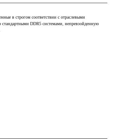
енные в строгом соответствии с отраслевыми
со стандартными DDR5 системами, непревзойденную
.