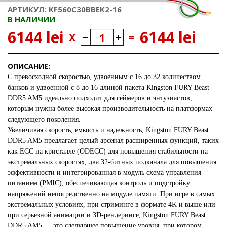
АРТИКУЛ: KF560C30BBEK2-16
В НАЛИЧИИ
6144 lei
6144 lei
X
=
ОПИСАНИЕ:
С превосходной скоростью, удвоенным с 16 до 32 количеством
банков и удвоенной с 8 до 16 длиной пакета
Kingston FURY Beast
DDR5 AM5
идеально подходит для геймеров и энтузиастов,
которым нужна более высокая производительность на платформах
следующего поколения.
Увеличивая скорость, емкость и надежность, Kingston FURY Beast
DDR5 AM5 предлагает целый арсенал расширенных функций, таких
как ECC на кристалле (ODECC) для повышения стабильности на
экстремальных скоростях, два 32-битных подканала для повышения
эффективности и интегрированная в модуль схема управления
питанием (PMIC), обеспечивающая контроль и подстройку
напряжений непосредственно на модуле памяти. При игре в самых
экстремальных условиях, при стриминге в формате 4K и выше или
при серьезной анимации и 3D-рендеринге, Kingston FURY Beast
DDR5 AM5 — это следующее повышение уровня, при котором