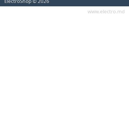
ElectroShop © 2026
www.electro.md