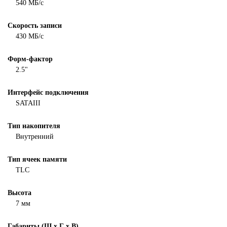
540 МБ/с
Скорость записи
430 МБ/с
Форм-фактор
2.5"
Интерфейс подключения
SATAIII
Тип накопителя
Внутренний
Тип ячеек памяти
TLC
Высота
7 мм
Габариты (Ш х Г х В)