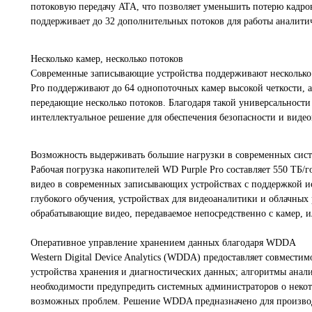
потоковую передачу ATA, что позволяет уменьшить потерю кадро
поддерживает до 32 дополнительных потоков для работы аналитич
Несколько камер, несколько потоков
Современные записывающие устройства поддерживают несколько 
Pro поддерживают до 64 однопоточных камер высокой четкости, 
передающие несколько потоков. Благодаря такой универсальност
интеллектуальное решение для обеспечения безопасности и виде
Возможность выдерживать большие нагрузки в современных сис
Рабочая погрузка накопителей WD Purple Pro составляет 550 ТБ/
видео в современных записывающих устройствах с поддержкой ис
глубокого обучения, устройствах для видеоаналитики и облачных
обрабатывающие видео, передаваемое непосредственно с камер,
Оперативное управление хранением данных благодаря WDDA
Western Digital Device Analytics (WDDA) предоставляет совмест
устройства хранения и диагностических данных; алгоритмы анал
необходимости предупредить системных администраторов о неко
возможных проблем. Решение WDDA предназначено для производ