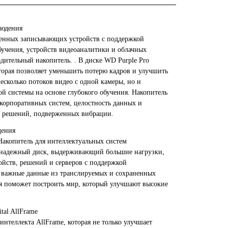
людения
менных записывающих устройств с поддержкой
обучения, устройств видеоаналитики и облачных
ительный накопитель. . В диске WD Purple Pro
оторая позволяет уменьшить потерю кадров и улучшить
несколько потоков видео с одной камеры, но и
й системы на основе глубокого обучения. Накопитель
 корпоративных систем, целостность данных и
и решений, подверженных вибрации.
дения
 Накопитель для интеллектуальных систем
, надежный диск, выдерживающий большие нагрузки,
йств, решений и серверов с поддержкой
е важные данные из транслируемых и сохраненных
ия поможет построить мир, который улучшают высокие
tal AllFrame
интеллекта AllFrame, которая не только улучшает