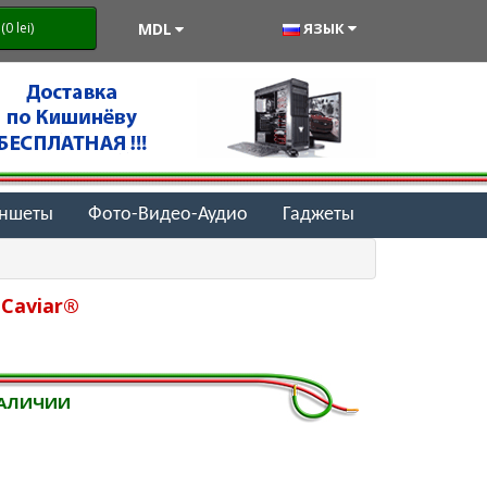
MDL
ЯЗЫК
0 lei)
аншеты
Фото-Видео-Аудио
Гаджеты
 Caviar®
НАЛИЧИИ
i