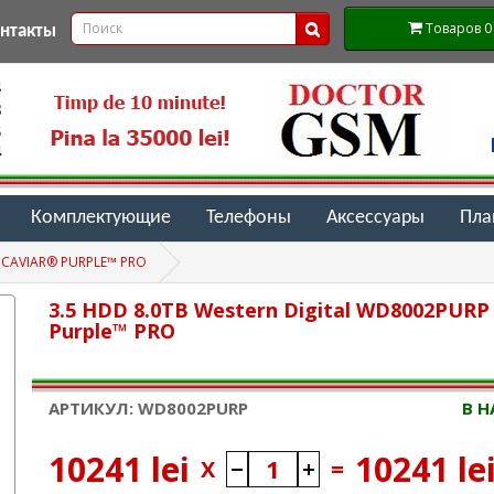
Товаров 0 (
онтакты
Комплектующие
Телефоны
Аксессуары
Пл
 CAVIAR® PURPLE™ PRO
3.5 HDD 8.0TB Western Digital WD8002PURP
Purple™ PRO
АРТИКУЛ: WD8002PURP
В 
10241 lei
10241 le
X
=