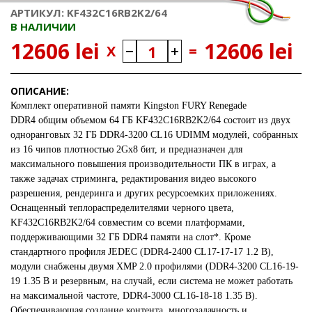
АРТИКУЛ: KF432C16RB2K2/64
В НАЛИЧИИ
12606 lei
12606 lei
X
=
ОПИСАНИЕ:
Комплект оперативной памяти
Kingston FURY Renegade
DDR4
общим объемом 64 ГБ KF432C16RB2K2/64 состоит из двух
одноранговых 32 ГБ DDR4-3200 CL16 UDIMM модулей, собранных
из 16 чипов плотностью 2Gx8 бит, и предназначен для
максимального повышения производительности ПК в играх, а
также задачах стриминга, редактирования видео высокого
разрешения, рендеринга и других ресурсоемких приложениях.
Оснащенный теплораспределителями черного цвета,
KF432C16RB2K2/64 совместим со всеми платформами,
поддерживающими 32 ГБ DDR4 памяти на слот*. Кроме
стандартного профиля JEDEC (DDR4-2400 CL17-17-17 1.2 В),
модули снабжены двумя XMP 2.0 профилями (DDR4-3200 CL16-19-
19 1.35 В и резервным, на случай, если система не может работать
на максимальной частоте, DDR4-3000 CL16-18-18 1.35 В).
Обеспечивающая создание контента, многозадачность и