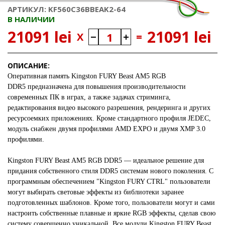
АРТИКУЛ: KF560C36BBEAK2-64
В НАЛИЧИИ
21091 lei
21091 lei
X
=
ОПИСАНИЕ:
Оперативная память
Kingston FURY Beast AM5 RGB
DDR5
предназначена для повышения производительности
современных ПК в играх, а также задачах стриминга,
редактирования видео высокого разрешения, рендеринга и других
ресурсоемких приложениях. Кроме стандартного профиля JEDEC,
модуль снабжен двумя профилями AMD EXPO и двумя XMP 3.0
профилями.
Kingston FURY Beast AM5 RGB DDR5
— идеальное решение для
придания собственного стиля DDR5 системам нового поколения. С
программным обеспечением "Kingston FURY CTRL" пользователи
могут выбирать световые эффекты из библиотеки заранее
подготовленных шаблонов. Кроме того, пользователи могут и сами
настроить собственные плавные и яркие RGB эффекты, сделав свою
систему совершенно уникальной. Все модули Kingston FURY Beast