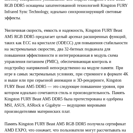
RGB DDR5 оснащены запатентованной технологией Kingston FURY
Infrared Sync Technology, идеально синхронизирующей световые
эффекты.
Увеличивая скорость, емкость и надежность,
Kingston FURY Beast
AM5 RGB DDR5
предлагает целый арсенал расширенных функций,
таких как ECC на кристалле (ODECC) для повышения стабильности
на экстремальных скоростях, два 32-битных подканала для
повышения эффективности и интегрированная в модуль схема
управления питанием (PMIC), обеспечивающая контроль и
подстройку напряжений непосредственно на модуле памяти. При
игре в самых экстремальных условиях, при стриминге в формате 4K
и выше или при серьезной анимации и 3D-рендеринге, Kingston
FURY Beast AM5 DDR5 — это следующее повышение уровня, при
котором идеально сочетаются стиль и производительность. Память
Kingston FURY Beast AM5 DDR5 была протестирована и одобрена
MSI, ASUS, ASRock и Gigabyte — ведущими мировыми
производителями материнских плат.
Память
Kingston FURY Beast AM5 RGB DDR5
получила сертификат
AMD EXPO, что означает, что пользователи могут рассчитывать на