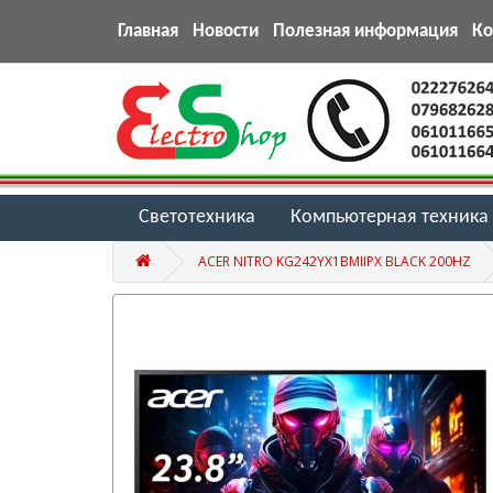
Главная
Новости
Полезная информация
К
Светотехника
Компьютерная техника
ACER NITRO KG242YX1BMIIPX BLACK 200HZ