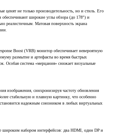
е ценят не только производительность, но и стиль. Его
 обеспечивают широкие углы обзора (до 178°) и
но реалистичным. Матовая поверхность экрана
нии.
esponse Boost (VRB) монитор обеспечивает невероятную
нимуму размытие и артефакты во время быстрых
ок. Особая система «мерцания» снижает визуальные
ния изображения, синхронизируя частоту обновления
более стабильную и плавную картинку, что особенно
 становится надежным союзником в любых виртуальных
же широким набором интерфейсов: два HDMI, один DP и