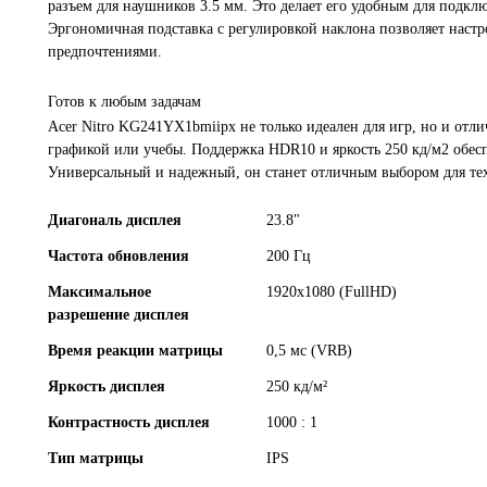
разъем для наушников 3.5 мм. Это делает его удобным для подклю
Эргономичная подставка с регулировкой наклона позволяет настр
предпочтениями.
Готов к любым задачам
Acer Nitro KG241YX1bmiipx не только идеален для игр, но и отл
графикой или учебы. Поддержка HDR10 и яркость 250 кд/м2 обес
Универсальный и надежный, он станет отличным выбором для тех,
Диагональ дисплея
23.8"
Частота обновления
200 Гц
Максимальное
1920x1080 (FullHD)
разрешение дисплея
Время реакции матрицы
0,5 мс (VRB)
Яркость дисплея
250 кд/м²
Контрастность дисплея
1000 : 1
Тип матрицы
IPS