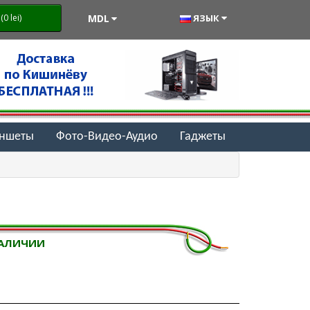
MDL
ЯЗЫК
0 lei)
аншеты
Фото-Видео-Аудио
Гаджеты
НАЛИЧИИ