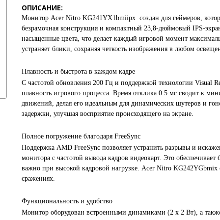
ОПИСАНИЕ:
Монитор Acer Nitro KG241YX1bmiipx создан для геймеров, которы
безрамочная конструкция и компактный 23,8-дюймовый IPS-экран
насыщенные цвета, что делает каждый игровой момент максималь
устраняет блики, сохраняя четкость изображения в любом освеще
Плавность и быстрота в каждом кадре
С частотой обновления 200 Гц и поддержкой технологии Visual R
плавность игрового процесса. Время отклика 0.5 мс сводит к ми
движений, делая его идеальным для динамических шутеров и гон
задержки, улучшая восприятие происходящего на экране.
Полное погружение благодаря FreeSync
Поддержка AMD FreeSync позволяет устранить разрывы и искаже
монитора с частотой вывода кадров видеокарт. Это обеспечивает 
важно при высокой кадровой нагрузке. Acer Nitro KG242YGbmix
сражениях.
Функциональность и удобство
Монитор оборудован встроенными динамиками (2 x 2 Вт), а так