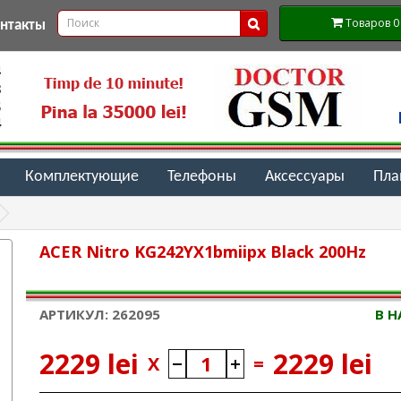
Товаров 0 (
онтакты
Комплектующие
Телефоны
Аксессуары
Пл
ACER Nitro KG242YX1bmiipx Black 200Hz
АРТИКУЛ: 262095
В 
2229 lei
2229 lei
X
=