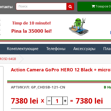
Товаров 0 (
онтакты
Комплектующие
Телефоны
Аксессуары
Пл
CROSD 64GB
Action Camera GoPro HERO 12 Black + micr
АРТИКУЛ: GP_CHDSB-121-CN
В 
7380 lei
7380 lei
X
=