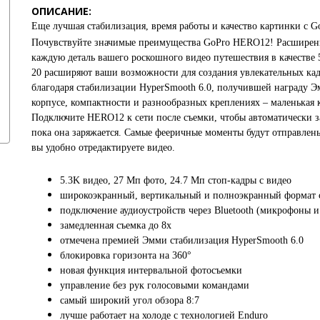
ОПИСАНИЕ:
Еще лучшая стабилизация, время работы и качество картинки с 
Почувствуйте значимые преимущества GoPro HERO12! Расширен
каждую деталь вашего роскошного видео путешествия в качестве 
20 расширяют ваши возможности для создания увлекательных кад
благодаря стабилизации HyperSmooth 6.0, получившей награду Э
корпусе, компактности и разнообразных креплениях – маленькая
Подключите HERO12 к сети после съемки, чтобы автоматически з
пока она заряжается. Самые фееричные моменты будут отправлен
вы удобно отредактируете видео.
5.3K видео, 27 Мп фото, 24.7 Мп стоп-кадры с видео
широкоэкранный, вертикальный и полноэкранный формат 
подключение аудиоустройств через Bluetooth (микрофоны 
замедленная съемка до 8х
отмечена премией Эмми стабилизация HyperSmooth 6.0
блокировка горизонта на 360°
новая функция интервальной фотосъемки
управление без рук голосовыми командами
самый широкий угол обзора 8:7
лучше работает на холоде с технологией Enduro