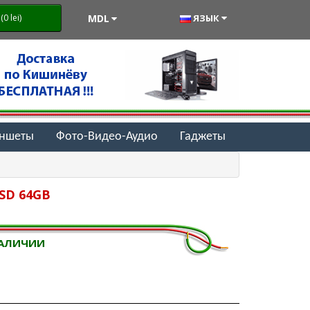
MDL
ЯЗЫК
0 lei)
аншеты
Фото-Видео-Аудио
Гаджеты
oSD 64GB
НАЛИЧИИ