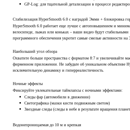
GP-Log: для тщательной детализации в процессе редактир
Стабилизация HyperSmooth 6.0 с наградой Эмми + блокировка го
HyperSmooth 6.0 работает еще лучше с автоповышением и минимал
велосипеде, лыжах или коньках – ваши видео будут стабильными 
программного обеспечения укротит самые смелые активности на 
Наибольший угол обзора
Охватите больше пространства с форматом 8:7 и увеличивайте ма
фирменном приложении. Не забудьте об уникальном объективе Hy
исключительную динамику и гиперреалистичность.
Ночные эффекты
Фиксируйте увлекательные таймлапсы с ночными эффектами:
Следы фар (автомобили в движении)
Светографика (мазки кисти подвижным светом)
Звездные следы (следы в небе в результате вращения плане
Водонепроницаемая до 10 м и крепкая