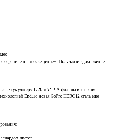
идео
м с ограниченным освещением. Получайте вдохновение
даря аккумулятору 1720 мА*ч! А фильмы в качестве
 С технологией Enduro новая GoPro HERO12 стала еще
рования:
иллиардом цветов