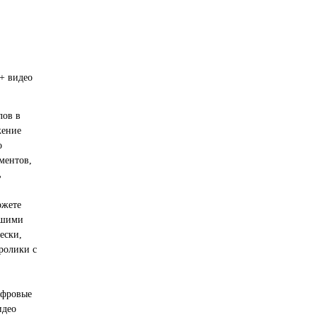
+ видео
лов в
жение
о
ментов,
ь
ожете
чшими
ески,
ролики с
ифровые
идео