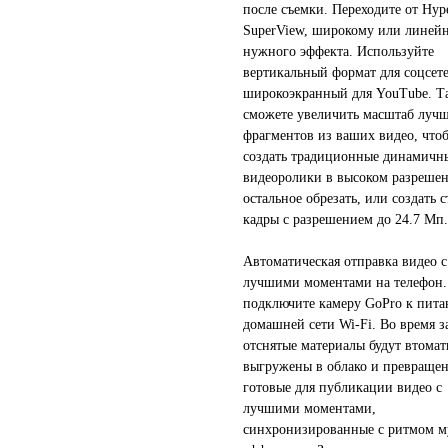
после съемки. Переходите от Hyp
SuperView, широкому или линей
нужного эффекта. Используйте
вертикальный формат для соцсет
широкоэкранный для YouTube. Т
сможете увеличить масштаб луч
фрагментов из ваших видео, что
создать традиционные динамичн
видеоролики в высоком разрешен
остальное обрезать, или создать с
кадры с разрешением до 24.7 Мп
Автоматическая отправка видео с
лучшими моментами на телефон.
подключите камеру GoPro к пит
домашней сети Wi-Fi. Во время з
отснятые материалы будут втома
выгружены в облако и превраще
готовые для публикации видео с
лучшими моментами,
синхронизированные с ритмом м