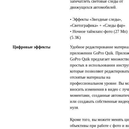
запечатлеть световые следы от
движущихся автомобилей.
• Эффекты «Звездные следы»,
«Светографика» + «Следы фар»
• Ночное таймлапс-фото (27 Мп) 
(5.3K)
Цифровые эффекты
Удобное редактирование материа
приложении GoPro Quik. Прило
GoPro Quik предлагает множеств
простых в использовании инстру
которые позволяют редактироват
отснятые материалы на
профессиональном уровне. Вы м
вносить изменения в видео с лу
моментами, созданные автоматич
или создавать собственные видео
нуля.
Кроме того, вы можете менять ц
объективы при работе с фото и в