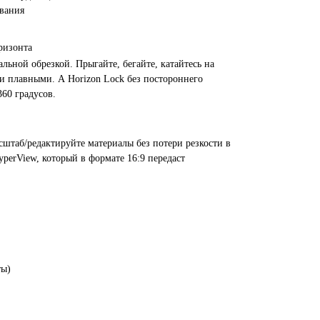
ования
ризонта
ьной обрезкой. Прыгайте, бегайте, катайтесь на
и плавными. А Horizon Lock без постороннего
360 градусов.
сштаб/редактируйте материалы без потери резкости в
perView, который в формате 16:9 передаст
ты)