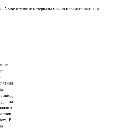
7к! А уже отснятые материалы можно просматривать и в
лапс +
три
е
упления
еды»
т звезд
едов на
зволяет
мазков
ета. В
но