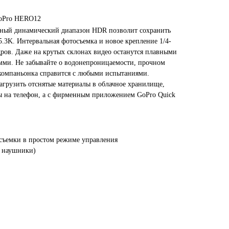
GoPro HERO12
ный динамический диапазон HDR позволит сохранить
5.3K. Интервальная фотосъемка и новое крепление 1/4-
ров. Даже на крутых склонах видео останутся плавными
мми. Не забывайте о водонепроницаемости, прочном
 компаньонка справится с любыми испытаниями.
агрузить отснятые материалы в облачное хранилище,
ы на телефон, а с фирменным приложением GoPro Quick
съемки в простом режиме управления
и наушники)