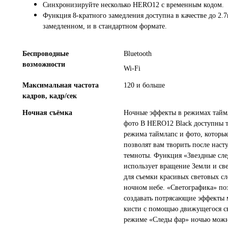
Синхронизируйте несколько HERO12 с временным кодом.
Функция 8-кратного замедления доступна в качестве до 2.
замедленном, и в стандартном формате.
Беспроводные
Bluetooth
возможности
Wi-Fi
Максимальная частота
120 и больше
кадров, кадр/сек
Ночная съёмка
Ночные эффекты в режимах тайм
фото В HERO12 Black доступны 
режима таймлапс и фото, которы
позволят вам творить после наст
темноты. Функция «Звездные сл
использует вращение Земли и све
для съемки красивых световых сл
ночном небе. «Светографика» по
создавать потрясающие эффекты 
кисти с помощью движущегося св
режиме «Следы фар» ночью мож