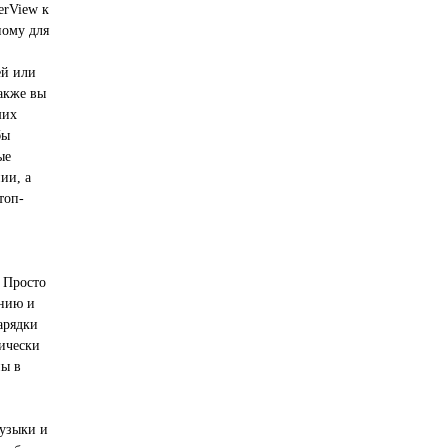
erView к
ному для
ей или
акже вы
ших
бы
ые
ии, а
топ-
.
 Просто
анию и
арядки
тически
ны в
узыки и