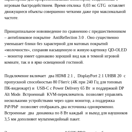
игровым быстродействием. Время отклика 0,03 мс GTG оставляет
движущиеся объекты совершенно четкими даже при максимальной
частоте.
Принципиальное нововведение по сравнению с предшественником
– антибликовое покрытие AntiReflection 3.0 . Оно существенно
уменьшает блики без характерной для матовых покрытий
«молочности», сохраняя насыщенную и живую картинку QD-OLED
– монитор имеет одинаково хороший вид как в темной игровой
комнате, так и в ярко освещенной гостиной.
Подключение включает два HDMI 2.1 , DisplayPort 2.1 UHBR 20 с
пропускной способностью 80 Гбит/с (4K при 240 Гц для топовых
ПК-видеокарт) и USB-C с Power Delivery 65 Вт и поддержкой DP
Alt Mode. Встроенный KVM-переключатель позволяет управлять
несколькими устройствами через один монитор, а поддержка
PiP/PbP позволяет отображать два источника одновременно.
Встроенные два динамика по 8 Вт каждый и выход для наушников
3,5 мм дополняют мультимедийный пакет.