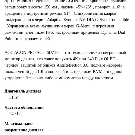
Эргономичная подставка в стиле AGON PRO esports обеспечивает
регулировку высоты 150 мм , наклон –5°/+23° , поворот ±16° и
вращение в портретный режим 91° . Синхронизация кадров
поддерживается через Adaptive Sync и NVIDIA G-Sync Compatible
. Управление всеми функциями через G-Menu с игровыми
режимами, счетчиком FPS, настроенным прицелом Dynamic Dial
Point и контролем теней.
AOC AGON PRO AG326UZD2 – это технологически совершенный
монитор для тех, кто хочет получить 4K при 240 Гц с OLED-
черным, защитой от бликов AntiReflection 3.0, полным набором
подключений для ПК и консолей и встроенным KVM – в одном
устройстве без каких-либо компромиссов между качеством.
Диагональ дисплея
31,5"
Частота обновления
240 Гц
Максимальное
разрешение дисплея