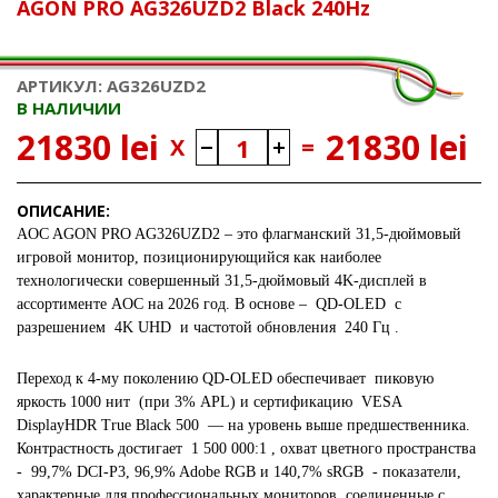
AGON PRO AG326UZD2 Black 240Hz
АРТИКУЛ: AG326UZD2
В НАЛИЧИИ
21830 lei
21830 lei
X
=
ОПИСАНИЕ:
AOC AGON PRO AG326UZD2 – это флагманский 31,5-дюймовый
игровой монитор, позиционирующийся как наиболее
технологически совершенный 31,5-дюймовый 4K-дисплей в
ассортименте AOC на 2026 год. В основе – QD-OLED с
разрешением 4K UHD и частотой обновления 240 Гц .
Переход к 4-му поколению QD-OLED обеспечивает пиковую
яркость 1000 нит (при 3% APL) и сертификацию VESA
DisplayHDR True Black 500 — на уровень выше предшественника.
Контрастность достигает 1 500 000:1 , охват цветного пространства
- 99,7% DCI-P3, 96,9% Adobe RGB и 140,7% sRGB - показатели,
характерные для профессиональных мониторов, соединенные с