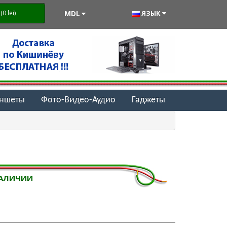
MDL
ЯЗЫК
0 lei)
аншеты
Фото-Видео-Аудио
Гаджеты
НАЛИЧИИ
i