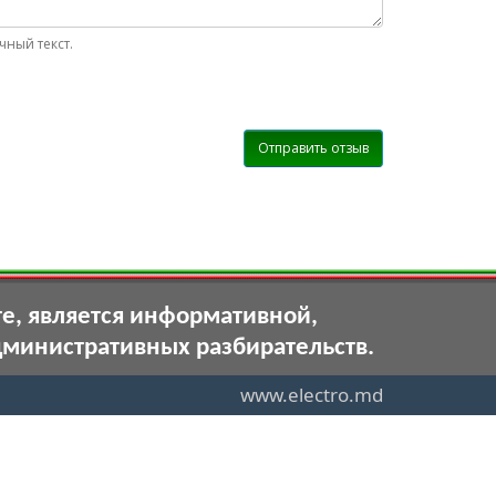
ный текст.
Отправить отзыв
те, является информативной,
дминистративных разбирательств.
www.electro.md