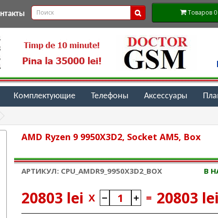
Товаров 0 (
онтакты
Комплектующие
Телефоны
Аксессуары
Пл
AMD Ryzen 9 9950X3D2, Socket AM5, Box
АРТИКУЛ: CPU_AMDR9_9950X3D2_BOX
В 
20803 lei
20803 le
X
=