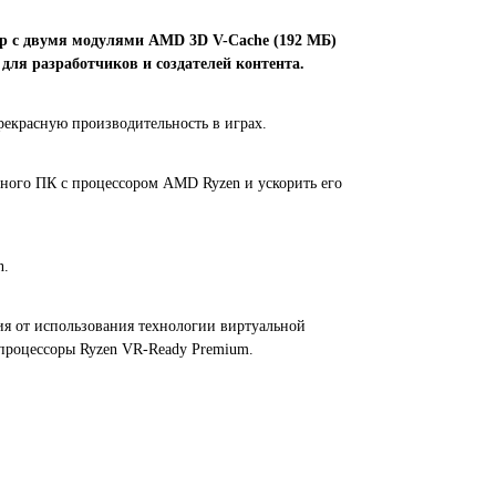
сор с двумя модулями AMD 3D V-Cache (192 МБ
)
ля разработчиков и создателей контента.
рекрасную производительность в играх.
ного ПК с процессором AMD Ryzen и ускорить его
n.
ия от использования технологии виртуальной
процессоры Ryzen VR-Ready Premium.