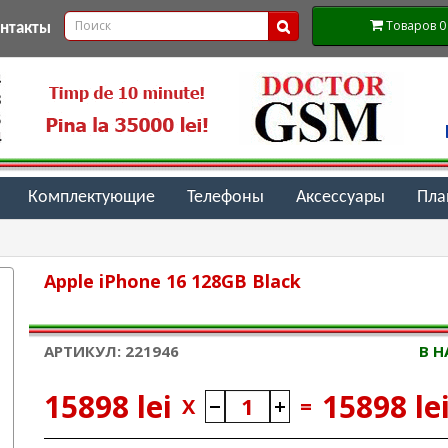
Товаров 0 (
онтакты
Комплектующие
Телефоны
Аксессуары
Пл
Apple iPhone 16 128GB Black
АРТИКУЛ: 221946
В 
15898 lei
15898 le
X
=