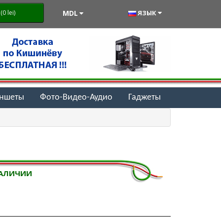
MDL
ЯЗЫК
0 lei)
аншеты
Фото-Видео-Аудио
Гаджеты
НАЛИЧИИ
i