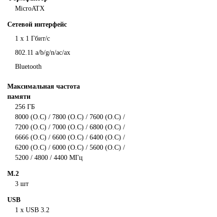
MicroATX
Сетевой интерфейс
1 х 1 Гбит/с
802.11 a/b/g/n/ac/ax
Bluetooth
Максимальная частота
памяти
256 ГБ
8000 (O.C) / 7800 (O.C) / 7600 (O.C) /
7200 (O.C) / 7000 (O.C) / 6800 (O.C) /
6666 (O.C) / 6600 (O.C) / 6400 (O.C) /
6200 (O.C) / 6000 (O.C) / 5600 (O.C) /
5200 / 4800 / 4400 МГц
M.2
3 шт
USB
1 х USB 3.2