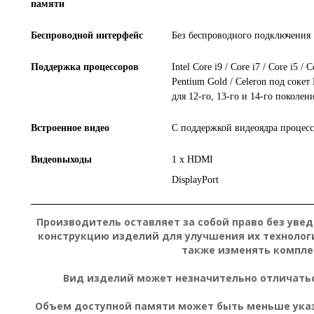
памяти
Беспроводной интерфейс
Без беспроводного подключения
Поддержка процессоров
Intel Core i9 / Core i7 / Core i5 / C
Pentium Gold / Celeron под соке
для 12-го, 13-го и 14-го поколен
Встроенное видео
С поддержкой видеоядра процесс
Видеовыходы
1 х HDMI
DisplayPort
Производитель оставляет за собой право без уве
конструкцию изделий для улучшения их технолог
также изменять компле
Вид изделий может незначительно отличатьс
Объем доступной памяти может быть меньше указа