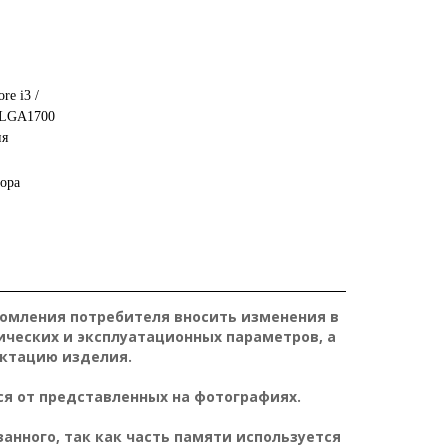
ore i3 /
т LGA1700
ия
ора
домления потребителя вносить изменения в
ических и эксплуатационных параметров, а
ктацию изделия.
я от представленных на фотографиях.
нного, так как часть памяти используется