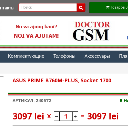
Товаров 0 (
онтакты
Комплектующие
Телефоны
Аксессуары
Пл
ASUS PRIME B760M-PLUS, Socket 1700
АРТИКУЛ: 240572
В 
3097 lei
3097 lei
X
=