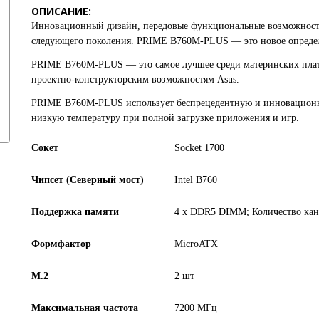
ОПИСАНИЕ:
Инновационный дизайн, передовые функциональные возможности,
следующего поколения.
PRIME B760M-PLUS
— это новое опреде
PRIME B760M-PLUS
— это самое лучшее среди материнских плат
проектно-конструкторским возможностям
Asus
.
PRIME B760M-PLUS
использует беспрецедентную и инновационн
низкую температуру при полной загрузке приложения и игр.
Сокет
Socket 1700
Чипсет (Северный мост)
Intel B760
Поддержка памяти
4 x DDR5 DIMM; Количество кан
Формфактор
MicroATX
M.2
2 шт
Максимальная частота
7200 МГц