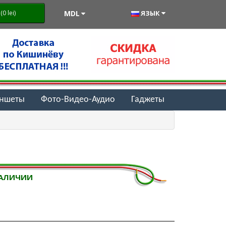
MDL
ЯЗЫК
0 lei)
аншеты
Фото-Видео-Аудио
Гаджеты
НАЛИЧИИ