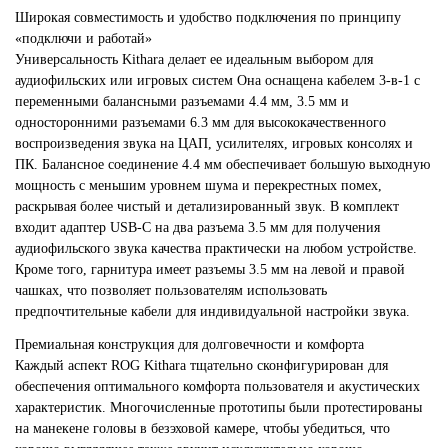
Широкая совместимость и удобство подключения по принципу
«подключи и работай»
Универсальность Kithara делает ее идеальным выбором для
аудиофильских или игровых систем Она оснащена кабелем 3-в-1 с
переменными балансными разъемами 4.4 мм, 3.5 мм и
односторонними разъемами 6.3 мм для высококачественного
воспроизведения звука на ЦАП, усилителях, игровых консолях и
ПК. Балансное соединение 4.4 мм обеспечивает большую выходную
мощность с меньшим уровнем шума и перекрестных помех,
раскрывая более чистый и детализированный звук. В комплект
входит адаптер USB-C на два разъема 3.5 мм для получения
аудиофильского звука качества практически на любом устройстве.
Кроме того, гарнитура имеет разъемы 3.5 мм на левой и правой
чашках, что позволяет пользователям использовать
предпочтительные кабели для индивидуальной настройки звука.
Премиальная конструкция для долговечности и комфорта
Каждый аспект ROG Kithara тщательно сконфигурирован для
обеспечения оптимального комфорта пользователя и акустических
характеристик. Многочисленные прототипы были протестированы
на манекене головы в безэховой камере, чтобы убедиться, что