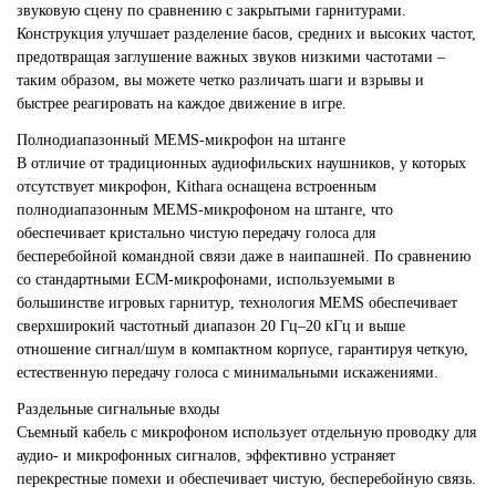
звуковую сцену по сравнению с закрытыми гарнитурами.
Конструкция улучшает разделение басов, средних и высоких частот,
предотвращая заглушение важных звуков низкими частотами –
таким образом, вы можете четко различать шаги и взрывы и
быстрее реагировать на каждое движение в игре.
Полнодиапазонный MEMS-микрофон на штанге
В отличие от традиционных аудиофильских наушников, у которых
отсутствует микрофон, Kithara оснащена встроенным
полнодиапазонным MEMS-микрофоном на штанге, что
обеспечивает кристально чистую передачу голоса для
бесперебойной командной связи даже в наипашней. По сравнению
со стандартными ECM-микрофонами, используемыми в
большинстве игровых гарнитур, технология MEMS обеспечивает
сверхширокий частотный диапазон 20 Гц–20 кГц и выше
отношение сигнал/шум в компактном корпусе, гарантируя четкую,
естественную передачу голоса с минимальными искажениями.
Раздельные сигнальные входы
Съемный кабель с микрофоном использует отдельную проводку для
аудио- и микрофонных сигналов, эффективно устраняет
перекрестные помехи и обеспечивает чистую, бесперебойную связь.