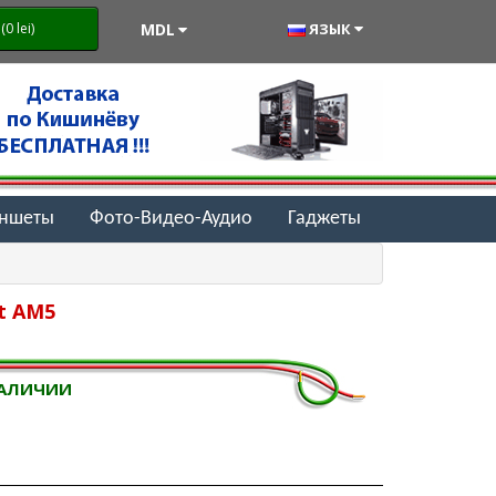
MDL
ЯЗЫК
0 lei)
аншеты
Фото-Видео-Аудио
Гаджеты
t AM5
НАЛИЧИИ