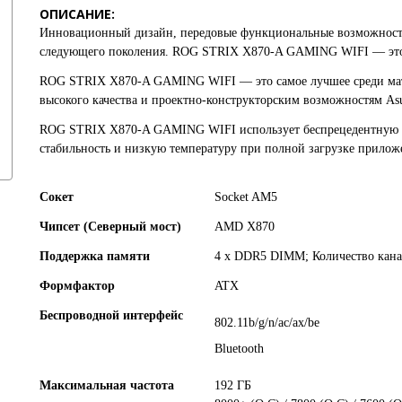
ОПИСАНИЕ:
Инновационный дизайн, передовые функциональные возможности,
следующего поколения.
ROG STRIX X870-A GAMING WIFI
— это
ROG STRIX X870-A GAMING WIFI
— это самое лучшее среди ма
высокого качества и проектно-конструкторским возможностям
As
ROG STRIX X870-A GAMING WIFI
использует беспрецедентную
стабильность и низкую температуру при полной загрузке прилож
Сокет
Socket AM5
Чипсет (Северный мост)
AMD X870
Поддержка памяти
4 x DDR5 DIMM; Количество кана
Формфактор
ATX
Беспроводной интерфейс
802.11b/g/n/ac/ax/be
Bluetooth
Максимальная частота
192 ГБ