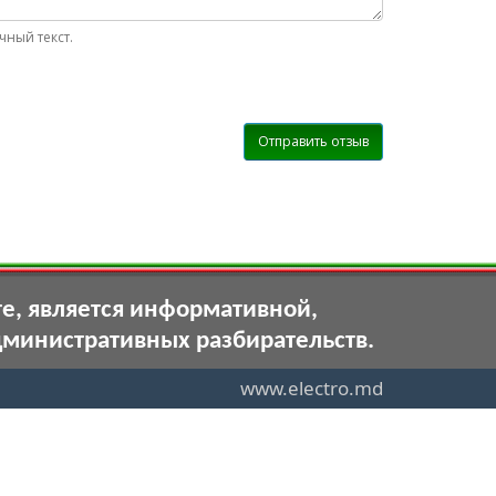
ный текст.
Отправить отзыв
те, является информативной,
дминистративных разбирательств.
www.electro.md