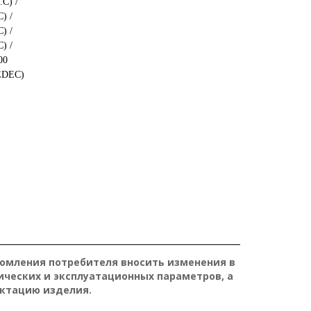
.C) /
C) /
C) /
C) /
00
JEDEC)
домления потребителя вносить изменения в
ических и эксплуатационных параметров, а
ктацию изделия.