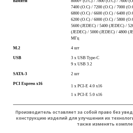
памяти
8000+ (O.C) / 7800 (O.C) / 7600 (O
7400 (O.C) / 7200 (O.C) / 7000 (O.
6800 (O.C) / 6600 (O.C) / 6400 (O.
6200 (O.C) / 6000 (O.C) / 5800 (O.
5600 (JEDEC) / 5400 (JEDEC) / 52
(JEDEC) / 5000 (JEDEC) / 4800 (
МГц
M.2
4 шт
USB
3 x USB Type-C
9 х USB 3.2
SATA-3
2 шт
PCI Express x16
1 x PCI-E 4.0 x16
1 x PCI-E 5.0 x16
Производитель оставляет за собой право без уве
конструкцию изделий для улучшения их технолог
также изменять компле