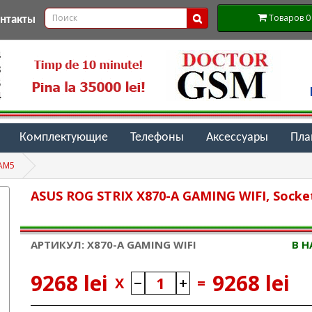
Товаров 0 (
онтакты
Комплектующие
Телефоны
Аксессуары
Пл
 AM5
ASUS ROG STRIX X870-A GAMING WIFI, Socke
АРТИКУЛ: X870-A GAMING WIFI
В 
9268 lei
9268 lei
X
=