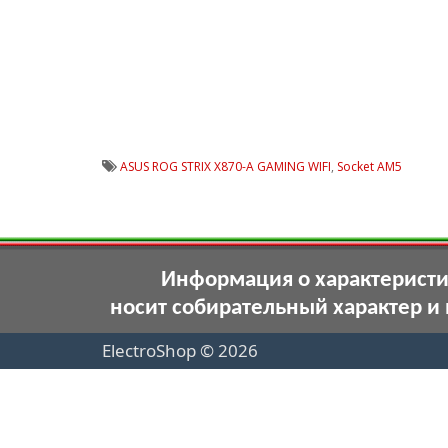
ASUS ROG STRIX X870-A GAMING WIFI
,
Socket AM5
Информация о характеристик
носит собирательный характер и
ElectroShop © 2026