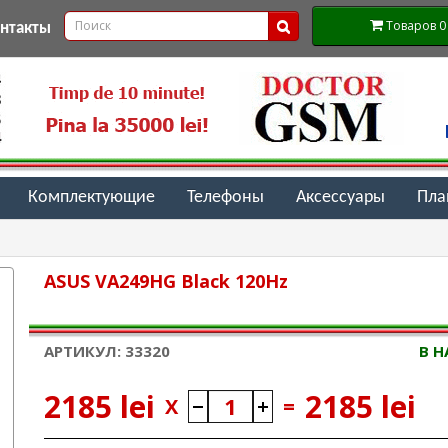
Товаров 0 (
онтакты
Комплектующие
Телефоны
Аксессуары
Пл
ASUS VA249HG Black 120Hz
АРТИКУЛ: 33320
В 
2185 lei
2185 lei
X
=