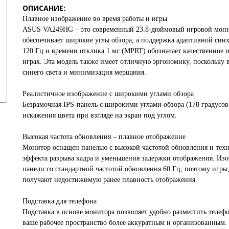
ОПИСАНИЕ:
Плавное изображение во время работы и игры
ASUS VA249HG – это современный 23.8-дюймовый игровой монит
обеспечивает широкие углы обзора, а поддержка адаптивной синх
120 Гц и времени отклика 1 мс (MPRT) обозначает качественное
играх. Эта модель также имеет отличную эргономику, поскольку 
синего света и минимизация мерцания.
Реалистичное изображение с широкими углами обзора
Безрамочная IPS-панель с широкими углами обзора (178 градусо
искажения цвета при взгляде на экран под углом.
Высокая частота обновления – плавное отображение
Монитор оснащен панелью с высокой частотой обновления и техн
эффекта разрыва кадра и уменьшения задержки отображения. Изоб
панели со стандартной частотой обновления 60 Гц, поэтому игр
получают недостижимую ранее плавность отображения.
Подставка для телефона
Подставка в основе монитора позволяет удобно разместить телеф
ваше рабочее пространство более аккуратным и организованным.