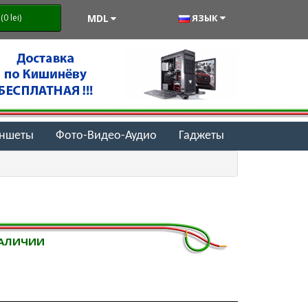
MDL
ЯЗЫК
0 lei)
аншеты
Фото-Видео-Аудио
Гаджеты
НАЛИЧИИ