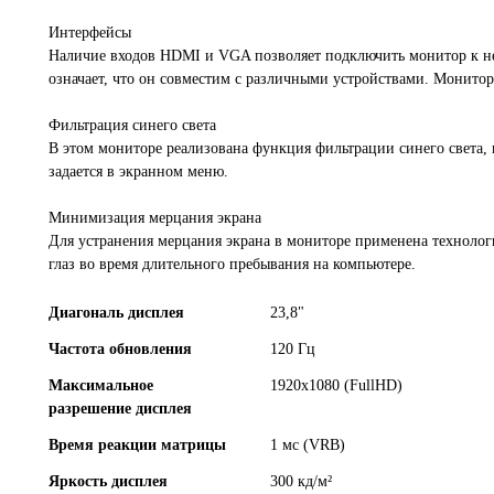
Интерфейсы
Наличие входов HDMI и VGA позволяет подключить монитор к н
означает, что он совместим с различными устройствами. Монито
Фильтрация синего света
В этом мониторе реализована функция фильтрации синего света, 
задается в экранном меню.
Минимизация мерцания экрана
Для устранения мерцания экрана в мониторе применена технологи
глаз во время длительного пребывания на компьютере.
Диагональ дисплея
23,8"
Частота обновления
120 Гц
Максимальное
1920x1080 (FullHD)
разрешение дисплея
Время реакции матрицы
1 мс (VRB)
Яркость дисплея
300 кд/м²