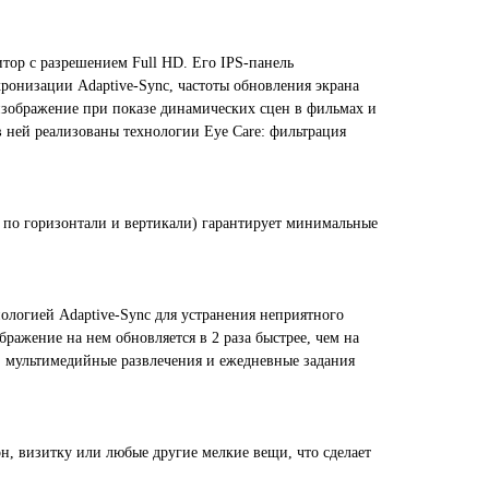
ор с разрешением Full HD. Его IPS-панель
ронизации Adaptive-Sync, частоты обновления экрана
 изображение при показе динамических сцен в фильмах и
в ней реализованы технологии Eye Care: фильтрация
в по горизонтали и вертикали) гарантирует минимальные
ологией Adaptive-Sync для устранения неприятного
ражение на нем обновляется в 2 раза быстрее, чем на
ы, мультимедийные развлечения и ежедневные задания
он, визитку или любые другие мелкие вещи, что сделает