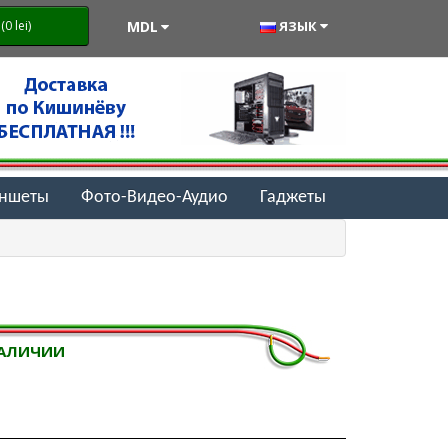
MDL
ЯЗЫК
0 lei)
аншеты
Фото-Видео-Аудио
Гаджеты
НАЛИЧИИ