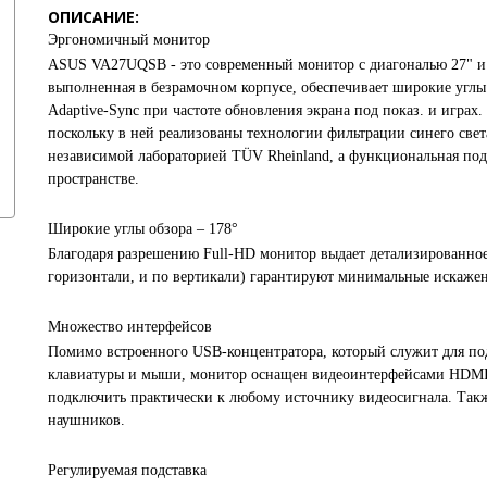
ОПИСАНИЕ:
Эргономичный монитор
ASUS VA27UQSB - это современный монитор с диагональю 27" и 
выполненная в безрамочном корпусе, обеспечивает широкие углы
Adaptive-Sync при частоте обновления экрана под показ. и играх
поскольку в ней реализованы технологии фильтрации синего св
независимой лабораторией TÜV Rheinland, а функциональная подс
пространстве.
Широкие углы обзора – 178°
Благодаря разрешению Full-HD монитор выдает детализированное,
горизонтали, и по вертикали) гарантируют минимальные искажени
Множество интерфейсов
Помимо встроенного USB-концентратора, который служит для п
клавиатуры и мыши, монитор оснащен видеоинтерфейсами HDMI и
подключить практически к любому источнику видеосигнала. Такж
наушников.
Регулируемая подставка