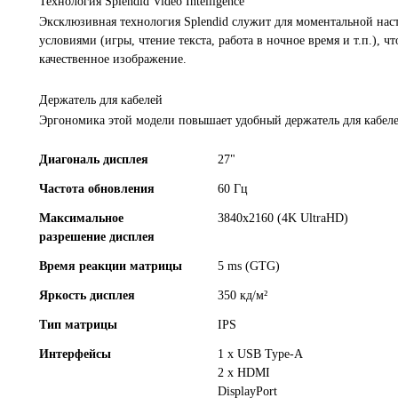
Технология Splendid Video Intelligence
Эксклюзивная технология Splendid служит для моментальной нас
условиями (игры, чтение текста, работа в ночное время и т.п.),
качественное изображение.
Держатель для кабелей
Эргономика этой модели повышает удобный держатель для кабеле
Диагональ дисплея
27"
Частота обновления
60 Гц
Максимальное
3840x2160 (4K UltraHD)
разрешение дисплея
Время реакции матрицы
5 ms (GTG)
Яркость дисплея
350 кд/м²
Тип матрицы
IPS
Интерфейсы
1 x USB Type-A
2 x HDMI
DisplayPort