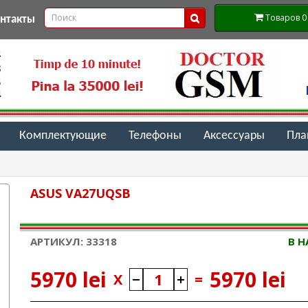
Товаров 0 (
онтакты
Комплектующие
Телефоны
Аксессуары
Пл
ASUS VA27UQSB
АРТИКУЛ: 33318
В 
5970 lei
5970 lei
X
=