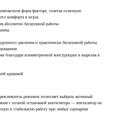
компактном форм-факторе, сочетая отличную
ого комфорта в играх.
ля абсолютно бесшумной работы
ишины
здушного давления и практически бесшумной работы
 вращения
и благодаря асимметричной конструкции и вырезам в
хней крышкой
Переключатель режимов позволяет выбрать активный
жим с полной остановкой вентилятора — вентилятор не
ихую и стабильную работу при любых сценариях