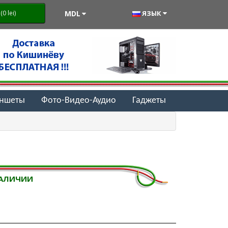
MDL
ЯЗЫК
0 lei)
аншеты
Фото-Видео-Аудио
Гаджеты
НАЛИЧИИ