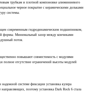
ловым трубкам и плотной компоновке алюминиевого
Специальное черное покрытие с керамическими дольками
туру системы.
нащен современным гидродинамическим подшипником,
ой формы. Минимальный зазор между кончиками
оздушный поток.
существенно повышают совместимость с модулями
ки полное отсутствие ограничений высоты модулей
и надежной системе фиксации установка кулера
е направляющих, поэтому установка Dark Rock 6 стала