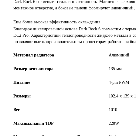
Dark Rock 6 совмещает стиль и практичность. Магнитная верхняя
монтажное отверстие, а боковые панели формируют лаконичный, у
Еще более высокая эффективность охлаждения
Благодаря никелированной основе Dark Rock 6 совместим с термо
DC2 Pro. Характеристики теплопроводности жидкого металла в с
позволяют высокопроизводительным процессорам работать на бол
Материал радиатора
Алюминий
Размер вентилятора
135 мм
Питание
4-pin PWM
Размеры
102.4 x 139 x 
Вес
1010 г
Максимальный TDP
220W