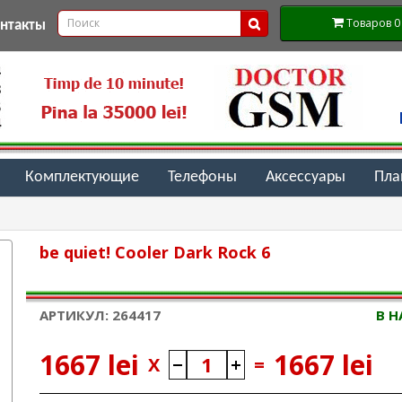
Товаров 0 (
онтакты
Комплектующие
Телефоны
Аксессуары
Пл
be quiet! Cooler Dark Rock 6
АРТИКУЛ: 264417
В 
1667 lei
1667 lei
X
=