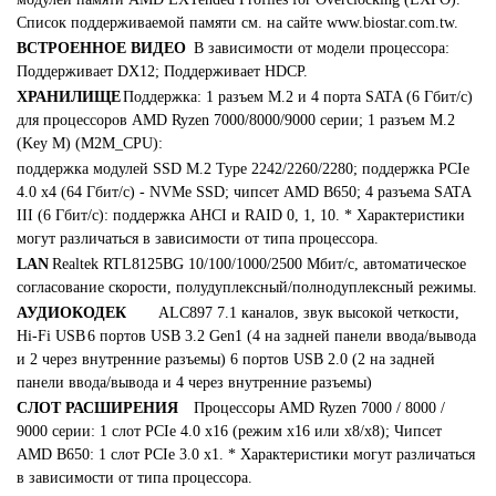
Список поддерживаемой памяти см. на сайте www.biostar.com.tw.
ВСТРОЕННОЕ ВИДЕО
В зависимости от модели процессора:
Поддерживает DX12; Поддерживает HDCP.
ХРАНИЛИЩЕ
Поддержка: 1 разъем M.2 и 4 порта SATA (6 Гбит/с)
для процессоров AMD Ryzen 7000/8000/9000 серии; 1 разъем M.2
(Key M) (M2M_CPU):
поддержка модулей SSD M.2 Type 2242/2260/2280; поддержка PCIe
4.0 x4 (64 Гбит/с) - NVMe SSD; чипсет AMD B650; 4 разъема SATA
III (6 Гбит/с): поддержка AHCI и RAID 0, 1, 10. * Характеристики
могут различаться в зависимости от типа процессора.
LAN
Realtek RTL8125BG 10/100/1000/2500 Мбит/с, автоматическое
согласование скорости, полудуплексный/полнодуплексный режимы.
АУДИОКОДЕК
ALC897 7.1 каналов, звук высокой четкости,
Hi-Fi USB
6 портов USB 3.2 Gen1 (4 на задней панели ввода/вывода
и 2 через внутренние разъемы) 6 портов USB 2.0 (2 на задней
панели ввода/вывода и 4 через внутренние разъемы)
СЛОТ РАСШИРЕНИЯ
Процессоры AMD Ryzen 7000 / 8000 /
9000 серии: 1 слот PCIe 4.0 x16 (режим x16 или x8/x8); Чипсет
AMD B650: 1 слот PCIe 3.0 x1. * Характеристики могут различаться
в зависимости от типа процессора.