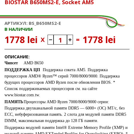
BIOSTAR B650MS2-E, Socket AM5
АРТИКУЛ: BS_B650MS2-E
В НАЛИЧИИ
1778 lei
1778 lei
X
=
ОПИСАНИЕ:
Чипсет
AMD B650
ПОДДЕРЖКА ЦП
Поддержка сокета AM5. Поддержка
процессоров AMD® Ryzen™ серий 7000/8000/9000. Поддержка
будущих процессоров AMD Ryzen после обновления BIOS. *
Список поддерживаемых процессоров см. на сайте
www.biostar.com.tw.
ПАМЯТЬ
Процессоры AMD Ryzen 7000/8000/9000 серии:
Поддержка двухканальной памяти DDR5 — 6000+ (OC) МТ/с, без
ECC, небуферизованная память. 2 слота для модулей памяти DDR5
DIMM, максимальная поддержка до 128 ГБ памяти.
Поддержка модулей памяти Intel® Extreme Memory Profile (XMP) и
модулей памяти AMD EXTended Profiles for Overclocking (EXPO). *