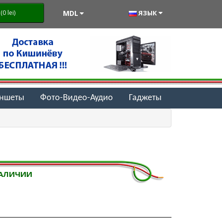
MDL
ЯЗЫК
0 lei)
аншеты
Фото-Видео-Аудио
Гаджеты
НАЛИЧИИ