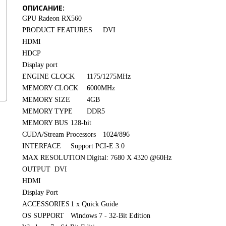
ОПИСАНИЕ:
GPU
Radeon RX560
PRODUCT FEATURES
DVI
HDMI
HDCP
Display port
ENGINE CLOCK
1175/1275MHz
MEMORY CLOCK
6000MHz
MEMORY SIZE
4GB
MEMORY TYPE
DDR5
MEMORY BUS
128-bit
CUDA/Stream Processors
1024/896
INTERFACE
Support PCI-E 3.0
MAX RESOLUTION
Digital: 7680 X 4320 @60Hz
OUTPUT
DVI
HDMI
Display Port
ACCESSORIES
1 x Quick Guide
OS SUPPORT
Windows 7 - 32-Bit Edition