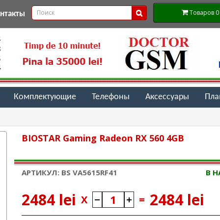
Товаров 0 (
онтакты
Комплектующие
Телефоны
Аксессуары
Пл
BIOSTAR Gaming Radeon RX 560 4GB
АРТИКУЛ: BS VA5615RF41
В 
2484 lei
2484 lei
X
=