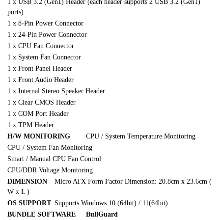
1 x USB 3.2 (Gen1) Header (each header supports 2 USB 3.2 (Gen1)
ports)
1 x 8-Pin Power Connector
1 x 24-Pin Power Connector
1 x CPU Fan Connector
1 x System Fan Connector
1 x Front Panel Header
1 x Front Audio Header
1 x Internal Stereo Speaker Header
1 x Clear CMOS Header
1 x COM Port Header
1 x TPM Header
H/W MONITORING
CPU / System Temperature Monitoring
CPU / System Fan Monitoring
Smart / Manual CPU Fan Control
CPU/DDR Voltage Monitoring
DIMENSION
Micro ATX Form Factor Dimension: 20.8cm x 23.6cm (
W x L )
OS SUPPORT
Supports Windows 10 (64bit) / 11(64bit)
BUNDLE SOFTWARE
BullGuard