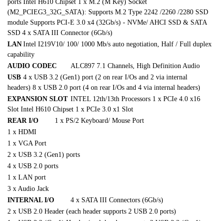
ports
Intel H610 Chipset
1 x M.2 (M Key) Socket
(M2_PCIEG3_32G_SATA):
Supports M.2 Type 2242 /2260 /2280 SSD
module
Supports PCI-E 3.0 x4 (32Gb/s) - NVMe/ AHCI SSD & SATA
SSD
4 x SATA III Connector (6Gb/s)
LAN
Intel I219V
10/ 100/ 1000 Mb/s auto negotiation, Half / Full duplex
capability
AUDIO CODEC
ALC897
7.1 Channels, High Definition Audio
USB
4 x USB 3.2 (Gen1) port (2 on rear I/Os and 2 via internal
headers)
8 x USB 2.0 port (4 on rear I/Os and 4 via internal headers)
EXPANSION SLOT
INTEL 12th/13th Processors
1 x PCIe 4.0 x16
Slot
Intel H610 Chipset
1 x PCIe 3.0 x1 Slot
REAR I/O
1 x PS/2 Keyboard/ Mouse Port
1 x HDMI
1 x VGA Port
2 x USB 3.2 (Gen1) ports
4 x USB 2.0 ports
1 x LAN port
3 x Audio Jack
INTERNAL I/O
4 x SATA III Connectors (6Gb/s)
2 x USB 2.0 Header (each header supports 2 USB 2.0 ports)