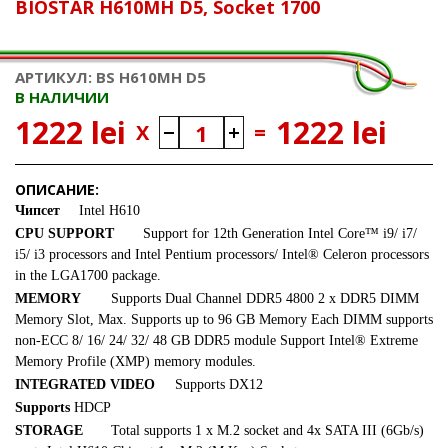
BIOSTAR H610MH D5, Socket 1700
АРТИКУЛ: BS H610MH D5
В НАЛИЧИИ
1222 lei
1222 lei
X
=
ОПИСАНИЕ:
Чипсет
Intel H610
CPU SUPPORT
Support for 12th Generation Intel Core™ i9/ i7/
i5/ i3 processors and Intel Pentium processors/ Intel® Celeron processors
in the LGA1700 package.
MEMORY
Supports Dual Channel DDR5 4800
2 x DDR5 DIMM
Memory Slot, Max. Supports up to 96 GB Memory
Each DIMM supports
non-ECC 8/ 16/ 24/ 32/ 48 GB DDR5 module
Support Intel® Extreme
Memory Profile (XMP) memory modules.
INTEGRATED VIDEO
Supports DX12
Supports
HDCP
STORAGE
Total supports 1 x M.2 socket and 4x SATA III (6Gb/s)