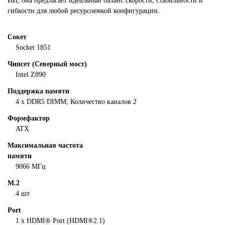
ИИ, она предлагает идеальный баланс скорости, стабильности и
гибкости для любой ресурсоемкой конфигурации.
Сокет
Socket
1851
Чипсет (Северный мост)
Intel Z890
Поддержка памяти
4 x DDR5 DIMM; Количество каналов 2
Формфактор
ATX
Максимальная частота
памяти
9066 МГц
M.2
4 шт
Port
1 x HDMI® Port (HDMI®2.1)