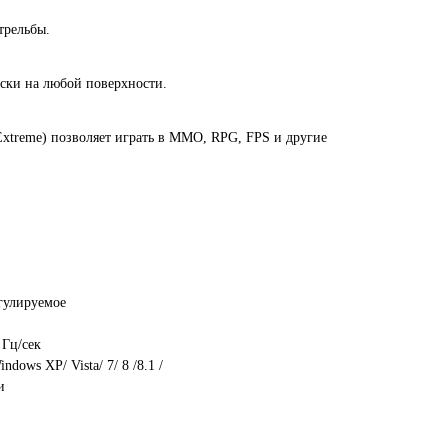
трельбы.
ески на любой поверхности.
 Extreme) позволяет играть в MMO, RPG, FPS и другие
егулируемое
 Гц/сек
dows XP/ Vista/ 7/ 8 /8.1 /
и