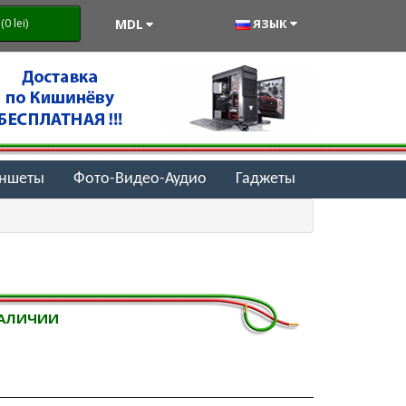
MDL
ЯЗЫК
0 lei)
аншеты
Фото-Видео-Аудио
Гаджеты
НАЛИЧИИ