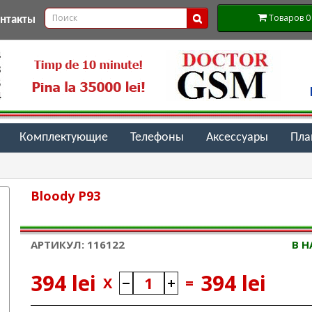
Товаров 0 (
онтакты
Комплектующие
Телефоны
Аксессуары
Пл
Bloody P93
АРТИКУЛ: 116122
В 
394 lei
394 lei
X
=