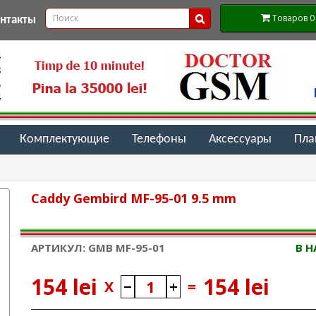
Товаров 0 (
онтакты
Комплектующие
Телефоны
Аксессуары
Пл
Caddy Gembird MF-95-01 9.5 mm
АРТИКУЛ: GMB MF-95-01
В 
154 lei
154 lei
X
=