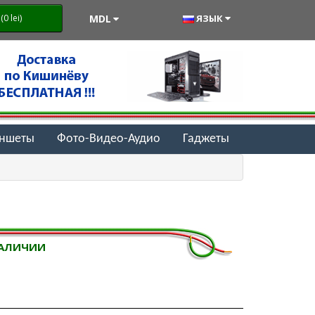
MDL
ЯЗЫК
0 lei)
аншеты
Фото-Видео-Аудио
Гаджеты
НАЛИЧИИ