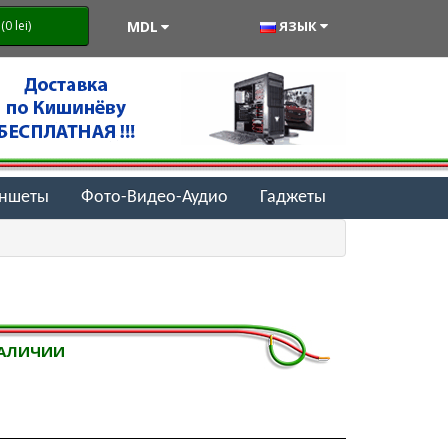
MDL
ЯЗЫК
0 lei)
аншеты
Фото-Видео-Аудио
Гаджеты
НАЛИЧИИ