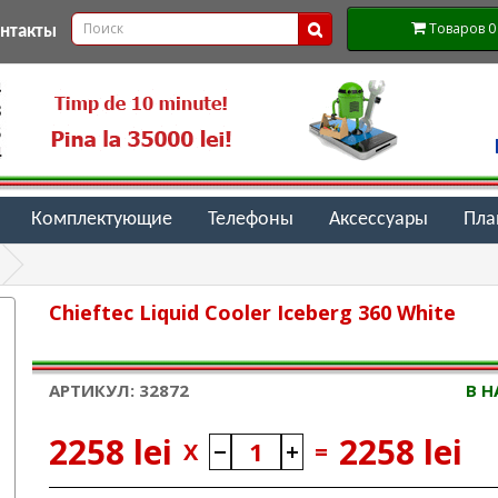
Товаров 0 (
онтакты
Комплектующие
Телефоны
Аксессуары
Пл
Chieftec Liquid Cooler Iceberg 360 White
АРТИКУЛ: 32872
В 
2258 lei
2258 lei
X
=