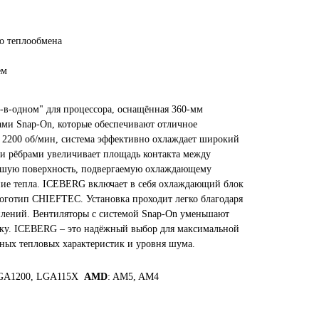
о теплообмена
ем
в-одном" для процессора, оснащённая 360-мм
и Snap-On, которые обеспечивают отличное
о 2200 об/мин, система эффективно охлаждает широкий
и рёбрами увеличивает площадь контакта между
льшую поверхность, подвергаемую охлаждающему
ние тепла. ICEBERG включает в себя охлаждающий блок
оготип CHIEFTEC. Установка проходит легко благодаря
плений. Вентиляторы с системой Snap-On уменьшают
орку. ICEBERG – это надёжный выбор для максимальной
ных тепловых характеристик и уровня шума.
LGA1200, LGA115X
AMD
: AM5, AM4