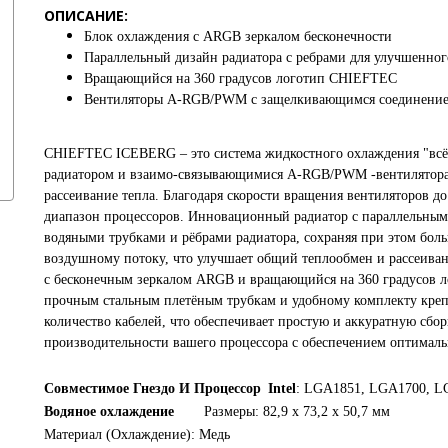
ОПИСАНИЕ:
Блок охлаждения с ARGB зеркалом бесконечности
Параллельный дизайн радиатора с ребрами для улучшенног
Вращающийся на 360 градусов логотип CHIEFTEC
Вентиляторы A-RGB/PWM с защелкивающимся соединени
CHIEFTEC ICEBERG – это система жидкостного охлаждения "всё-
радиатором и взаимо-связывающимися A-RGB/PWM -вентиляторам
рассеивание тепла. Благодаря скорости вращения вентиляторов д
диапазон процессоров. Инновационный радиатор с параллельным
водяными трубками и рёбрами радиатора, сохраняя при этом бо
воздушному потоку, что улучшает общий теплообмен и рассеива
с бесконечным зеркалом ARGB и вращающийся на 360 градусов л
прочным стальным плетёным трубкам и удобному комплекту кре
количество кабелей, что обеспечивает простую и аккуратную сб
производительности вашего процессора с обеспечением оптималь
Совместимое Гнездо И Процессор
Intel
: LGA1851, LGA1700, 
Водяное охлаждение
Размеры: 82,9 x 73,2 x 50,7 мм
Материал (Охлаждение): Медь