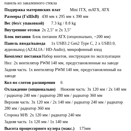
панель из закаленного стекла
Поддержка материнских плат
Mini ITX, mATX, ATX
Размеры (ГxШxВ)
430 мм x 295 мм x 390 мм
Вес (без/с упаковкой)
7.3 kg / 8.8 kg
Внутренние отсеки
2x 2,5" и 2x 3,5“
Блок питания
Блок питания ATX (опционально, ~200 мм)
Панель ввода/вывода
1x USB3.2 Gen2 Type C, 2 x USB3.0,
аудиовыход (AZALIA / HD-Audio), микрофонный вход
Комплект поставки
Набор винтов, инструкция по эксплуатации
Низ: 2x вентилятор PWM 140 мм, предустановленные на заводе
Задняя часть: 1x вентилятор PWM 140 мм, предустановленный на
заводе
Кол-во слотов расширения
6
Охлаждение (опционально)
Нижняя часть: 3x 120 мм / 2x 140 мм
/ радиатор 240 мм / радиатор 280 мм / радиатор 360 мм
Верхняя часть: 3x 120 мм / 2x 140 мм / радиатор 240 мм / радиатор
280 мм / радиатор 360 мм
Сторона M/B: 2x 120 мм / радиатор 240 мм
Задняя часть: 1x 120 мм / 1x 140 мм
Высота процессорного кулера (макс.)
175мм