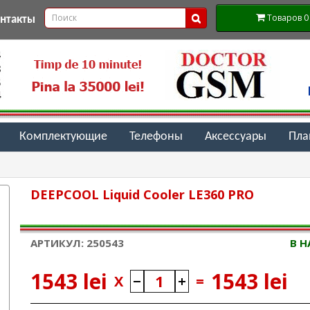
Товаров 0 (
онтакты
Комплектующие
Телефоны
Аксессуары
Пл
DEEPCOOL Liquid Cooler LE360 PRO
АРТИКУЛ: 250543
В 
1543 lei
1543 lei
X
=