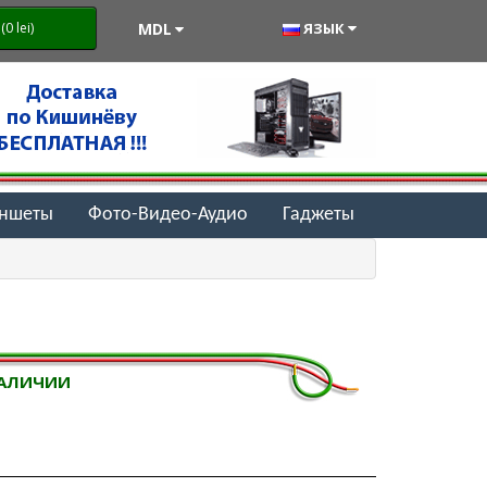
MDL
ЯЗЫК
0 lei)
аншеты
Фото-Видео-Аудио
Гаджеты
НАЛИЧИИ