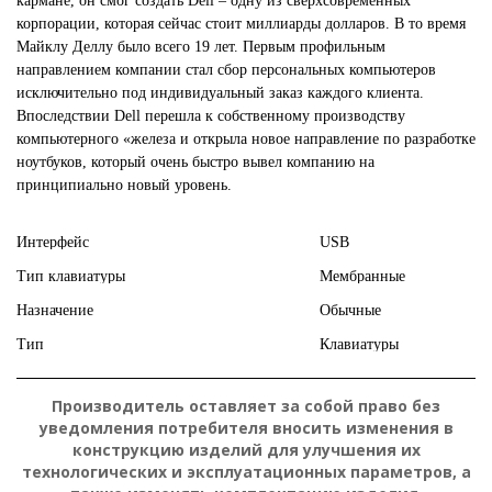
кармане, он смог создать Dell – одну из сверхсовременных
корпорации, которая сейчас стоит миллиарды долларов. В то время
Майклу Деллу было всего 19 лет. Первым профильным
направлением компании стал сбор персональных компьютеров
исключительно под индивидуальный заказ каждого клиента.
Впоследствии Dell перешла к собственному производству
компьютерного «железа и открыла новое направление по разработке
ноутбуков, который очень быстро вывел компанию на
принципиально новый уровень.
Подробнее:
https://hard.rozetka.com.u
Интерфейс
USB
Тип клавиатуры
Мембранные
Назначение
Обычные
Тип
Клавиатуры
П
о
д
р
Производитель оставляет за собой право без
о
уведомления потребителя вносить изменения в
б
н
конструкцию изделий для улучшения их
е
е
технологических и эксплуатационных параметров, а
: