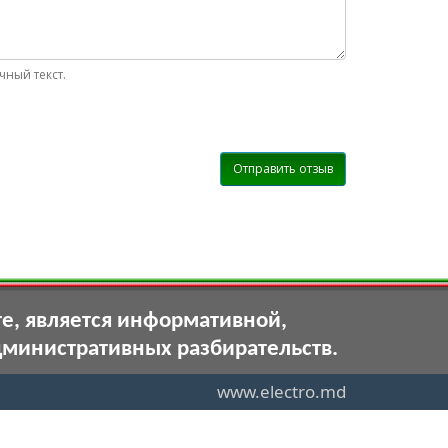
ный текст.
Отправить отзыв
те, является информативной,
дминистративных разбирательств.
www.electro.md