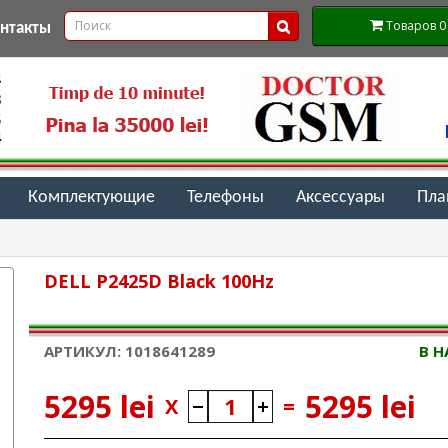
Товаров 0 (
онтакты
Комплектующие
Телефоны
Аксессуары
Пл
DELL P2425D Black 100Hz
АРТИКУЛ: 1018641289
В 
5295 lei
5295 lei
X
=