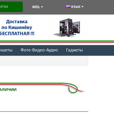
MDL
ЯЗЫК
0 lei)
аншеты
Фото-Видео-Аудио
Гаджеты
НАЛИЧИИ