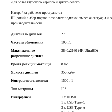
Для более глубокого черного и яркого белого.
Настройка рабочего пространства
Широкий выбор портов позволяет подключить все аксессуары и с
производительности.
Диагональ дисплея
27"
Частота обновления
100 Гц
Максимальное
3840x2160 (4K UltraHD)
разрешение дисплея
Время реакции матрицы
8 мс
Яркость дисплея
350 кд/м²
Контрастность дисплея
1500 : 1
Тип матрицы
IPS
Интерфейсы
1 x HDMI
1 x USB Type-C
3 x USB Type-A