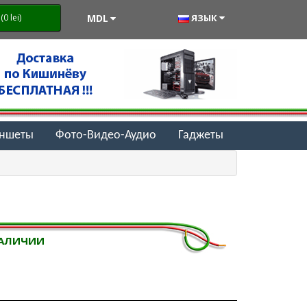
MDL
ЯЗЫК
0 lei)
аншеты
Фото-Видео-Аудио
Гаджеты
НАЛИЧИИ
i