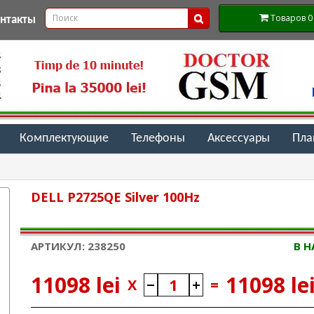
Товаров 0 (
онтакты
Комплектующие
Телефоны
Аксессуары
Пл
DELL P2725QE Silver 100Hz
АРТИКУЛ: 238250
В 
11098 lei
11098 le
X
=