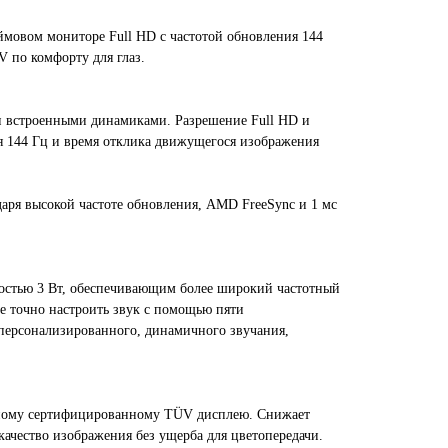
мовом мониторе Full HD с частотой обновления 144
 по комфорту для глаз.
 встроенными динамиками. Разрешение Full HD и
ия 144 Гц и время отклика движущегося изображения
аря высокой частоте обновления, AMD FreeSync и 1 мс
остью 3 Вт, обеспечивающим более широкий частотный
е точно настроить звук с помощью пяти
персонализированного, динамичного звучания,
дочному сертифицированному TÜV дисплею. Снижает
качество изображения без ущерба для цветопередачи.