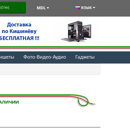
MDL
ЯЗЫК
0 lei)
аншеты
Фото-Видео-Аудио
Гаджеты
НАЛИЧИИ