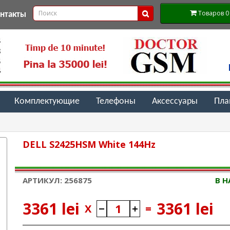
Товаров 0 (
онтакты
Комплектующие
Телефоны
Аксессуары
Пл
DELL S2425HSM White 144Hz
АРТИКУЛ: 256875
В 
3361 lei
3361 lei
X
=