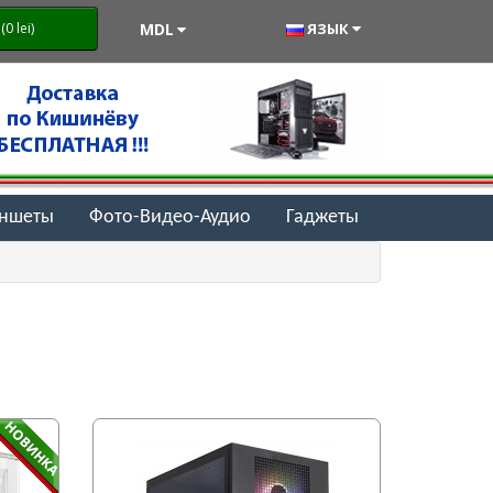
MDL
ЯЗЫК
0 lei)
аншеты
Фото-Видео-Аудио
Гаджеты