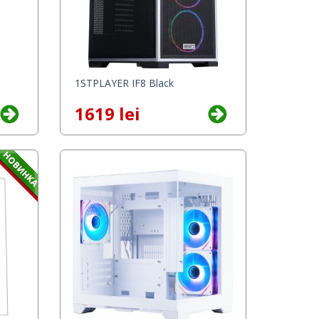
1STPLAYER IF8 Black
1619 lei