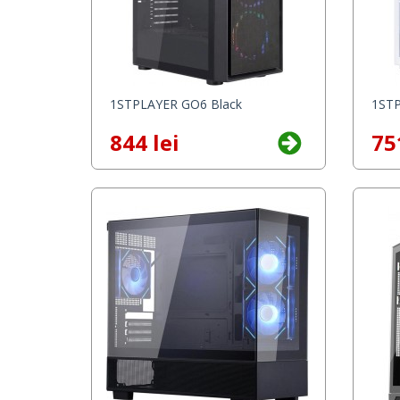
1STPLAYER GO6 Black
1STP
844 lei
75