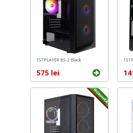
1STPLAYER BS-2 Black
1STP
575 lei
14