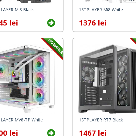
LAYER Mi8 Black
1STPLAYER Mi8 White
45 lei
1376 lei
LAYER MV8-TP White
1STPLAYER RT7 Black
00 lei
1467 lei