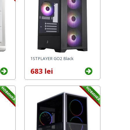
1STPLAYER GO2 Black
683 lei