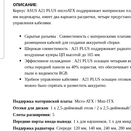
ОПИСАНИЕ:
Корпус ASUS A21 PLUS microATX поддерживает материнские пла
мм видеокарты, имеет два варианта расцветки, четыре предуста
управления кабелями.
Скрытые разъемы : Совместимость с материнскими платам
размещения кабелей для создания аккуратной сборки.
Широкая совместимость : A21 PLUS поддерживает радиато
воздушные кулеры ЦП высотой до 165 мм.
Эффективное охлаждение : A21 PLUS оснащен четырьмя в
сетка передней панели на 40% пористая, что обеспечивае
пыли и видимости RGB.
Удобное управление кабелями : A21 PLUS оснащен отсеком
можно было спрятать и разместить аккуратно.
Поддержка материнской платы
: Micro-ATX / Mini-ITX
Отсеки для дисков
: 1 x 2,5-дюймовый отсек / 2 x 2,5-дюймовы
Слоты расширения:
5
Передние порты ввода-вывода
: 1 x для наушников, 1 x для мик
Поддержка радиатора
: Спереди: 120 мм, 140 мм, 240 мм, 280 мм