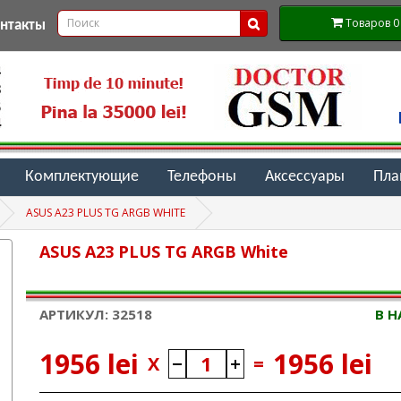
Товаров 0 (
онтакты
Комплектующие
Телефоны
Аксессуары
Пл
ASUS A23 PLUS TG ARGB WHITE
ASUS A23 PLUS TG ARGB White
АРТИКУЛ: 32518
В 
1956 lei
1956 lei
X
=