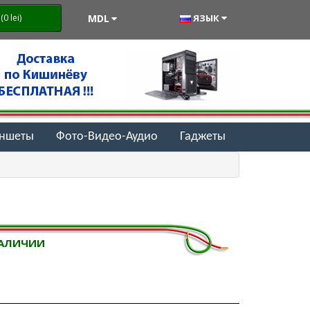
MDL
ЯЗЫК
0 lei)
аншеты
Фото-Видео-Аудио
Гаджеты
НАЛИЧИИ