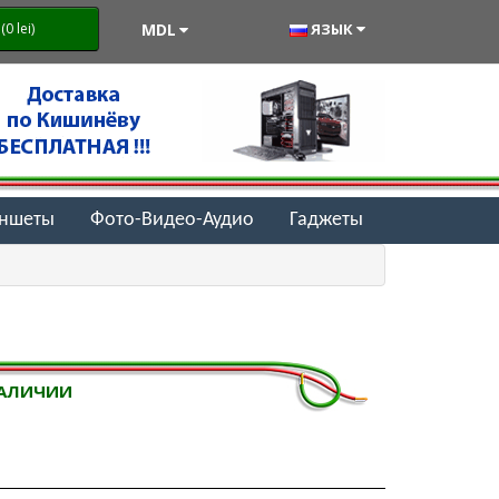
MDL
ЯЗЫК
0 lei)
аншеты
Фото-Видео-Аудио
Гаджеты
НАЛИЧИИ