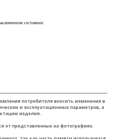
ыключенном состоянии:
домления потребителя вносить изменения в
ических и эксплуатационных параметров, а
ктацию изделия.
я от представленных на фотографиях.
нного, так как часть памяти используется