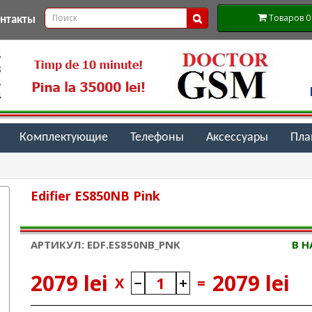
Товаров 0 (
онтакты
Комплектующие
Телефоны
Аксессуары
Пл
Edifier ES850NB Pink
АРТИКУЛ: EDF.ES850NB_PNK
В 
2079 lei
2079 lei
X
=