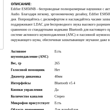
ОПИСАНИЕ:
Edifier ES850NB - беспроводные полноразмерные наушники с а
Audio. Благодаря легкому, эргономичному дизайну, Edifier ES850
дня. Попрощайтесь с дискомфортом и наслаждайтесь часами захва
поддерживают LDAC для беспроводного звука высокого разрешени
сравнению со стандартными кодеками Bluetooth для настоящего 
системе активного шумоподавления (ANC) и пассивной шумоизол
окружающего шума, обеспечивая захватывающее звучание даже в
Активное
Есть
шумоподавление (ANC)
Вес, гр
265
Голосовой помощник
Нет
Диаметр динамика
40мм
Интерфейсы
Bluetooth v5.4
Кнопки управления
Да
Количество каналов
Стерео
Микрофон присутствует
Есть
Область применения
Для аудифайлов