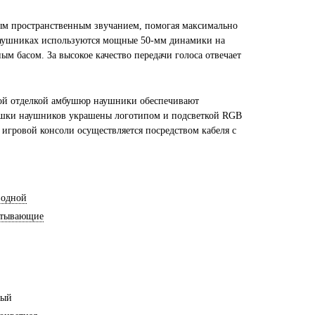
ным пространственным звучанием, помогая максимально
 наушниках используются мощные 50-мм динамики на
 басом. За высокое качество передачи голоса отвечает
кой отделкой амбушюр наушники обеспечивают
ашки наушников украшены логотипом и подсветкой RGB
игровой консоли осуществляется посредством кабеля с
водной
атывающие
ный