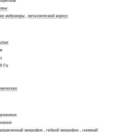
оцветная
овье
кие амбушюры
,
металлический корпус
ытые
мм
ц
0 Гц
амические
наушниках
вижное
направленный микрофон
,
гибкий микрофон
,
съемный