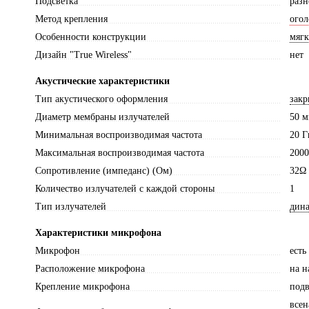
Подсветка
разн
Метод крепления
огол
Особенности конструкции
мяг
Дизайн "True Wireless"
нет
Акустические характеристики
Тип акустического оформления
закр
Диаметр мембраны излучателей
50 
Минимальная воспроизводимая частота
20 Г
Максимальная воспроизводимая частота
2000
Сопротивление (импеданс) (Ом)
32Ω
Количество излучателей с каждой стороны
1
Тип излучателей
дин
Характеристики микрофона
Микрофон
есть
Расположение микрофона
на 
Крепление микрофона
под
все