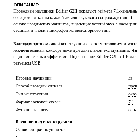
ОПИСАНИЕ:
Проводные наушники Edifier G2II порадуют геймера 7.1-каналь
сосредоточиться на каждой детали звукового сопровождения. В
основе неодимовых магнитов, выдающие четкий звук с насыщенным
съемный и гибкий микрофон конденсаторного типа.
Благодаря эргономичной конструкции с легким оголовьем и мяг
исключительный комфорт даже при длительной эксплуатации. Ч
с динамическими эффектами. Подключение Edifier G2II к ПК или 
разъемом USB.
Игровые наушники
да
Способ передачи сигнала
про
Тип конструкции
охв
Формат звуковой схемы
7.1
Функция гарнитуры
есть
Внешний вид и конструкция
Основной цвет наушников
чер