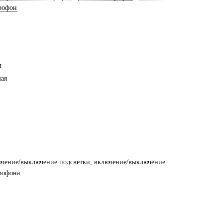
рофон
м
ая
чение/выключение подсветки, включение/выключение
рофона