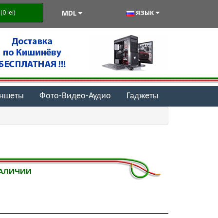
MDL
ЯЗЫК
0 lei)
аншеты
Фото-Видео-Аудио
Гаджеты
НАЛИЧИИ