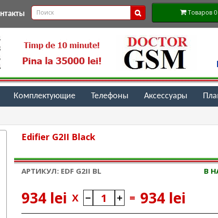
Товаров 0 (
онтакты
Комплектующие
Телефоны
Аксессуары
Пл
Edifier G2II Black
АРТИКУЛ: EDF G2II BL
В 
934 lei
934 lei
X
=