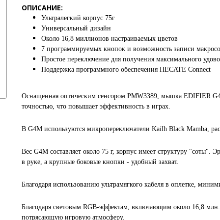
ОПИСАНИЕ:
Ультралегкий корпус 75г
Универсальный дизайн
Около 16,8 миллионов настраиваемых цветов
7 программируемых кнопок и возможность записи макрос
Простое переключение для получения максимального удово
Поддержка программного обеспечения HECATE Connect
Оснащенная оптическим сенсором PMW3389, мышка EDIFIER G4M
точностью, что повышает эффективность в играх.
В G4M используются микропереключатели Kailh Black Mamba, рас
Вес G4M составляет около 75 г, корпус имеет структуру "соты".
в руке, а крупные боковые кнопки - удобный захват.
Благодаря использованию ультрамягкого кабеля в оплетке, миним
Благодаря световым RGB-эффектам, включающим около 16,8 млн.
потрясающую игровую атмосферу.