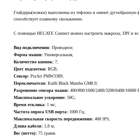
Глайдеры(ножки) выполнены из тефлона и имеют дугообразную ф
способствует плавному скольжению.
С помощью HECATE Connect можно настроить макросы, DPI и вс
Вид подключения:
Проводное;
Форма мыши:
Универсальная;
Количество кнопок:
7;
Цвет подсветки:
RGB;
Сенсор:
PixArt PMW3389;
Переключатели:
Kailh Black Mamba GM8.0;
Разрешение сенсора мыши:
400/800/1600/2400/3200/6400/16000 
Максимальное ускорение:
50G;
Время отклика:
1 мс;
Частота опроса USB порта:
1000 Гц;
Максимальная скорость передвижения:
400 IPS;
Длина кабеля:
1,8 м;
Вес (нетто):
75 грамм.