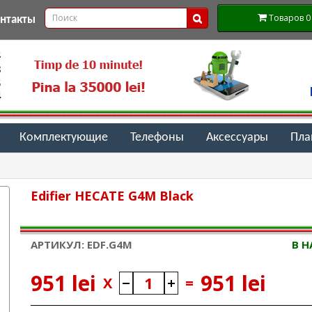
Товаров 0 (
онтакты
Комплектующие
Телефоны
Аксессуары
Пл
Edifier HECATE G4M Black
АРТИКУЛ: EDF.G4M
В 
951 lei
951 lei
X
=