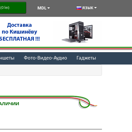
MDL
ЯЗЫК
0 lei)
аншеты
Фото-Видео-Аудио
Гаджеты
НАЛИЧИИ