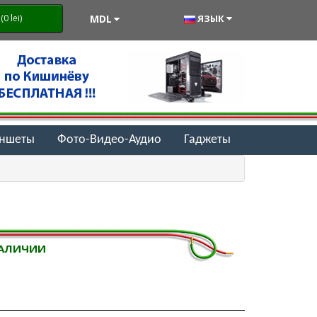
MDL
ЯЗЫК
0 lei)
аншеты
Фото-Видео-Аудио
Гаджеты
НАЛИЧИИ