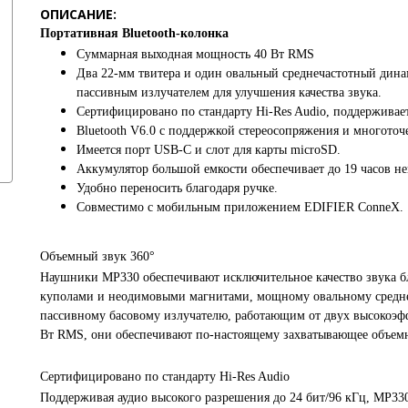
ОПИСАНИЕ:
Портативная Bluetooth-колонка
Суммарная выходная мощность 40 Вт RMS
Два 22-мм твитера и один овальный среднечастотный дин
пассивным излучателем для улучшения качества звука.
Сертифицировано по стандарту Hi-Res Audio, поддерживает
Bluetooth V6.0 с поддержкой стереосопряжения и многото
Имеется порт USB-C и слот для карты microSD.
Аккумулятор большой емкости обеспечивает до 19 часов н
Удобно переносить благодаря ручке.
Совместимо с мобильным приложением EDIFIER ConneX.
Объемный звук 360°
Наушники MP330 обеспечивают исключительное качество звука б
куполами и неодимовыми магнитами, мощному овальному средн
пассивному басовому излучателю, работающим от двух высокоэф
Вт RMS, они обеспечивают по-настоящему захватывающее объемн
Сертифицировано по стандарту Hi-Res Audio
Поддерживая аудио высокого разрешения до 24 бит/96 кГц, MP33