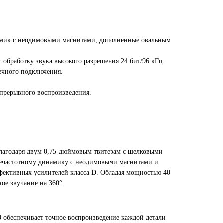
амик с неодимовыми магнитами, дополненные овальным
 обработку звука высокого разрешения 24 бит/96 кГц.
чечного подключения.
епрерывного воспроизведения.
лагодаря двум 0,75-дюймовым твитерам с шелковыми
ечастотному динамику с неодимовыми магнитами и
фективных усилителей класса D. Обладая мощностью 40
ое звучание на 360°.
0 обеспечивает точное воспроизведение каждой детали