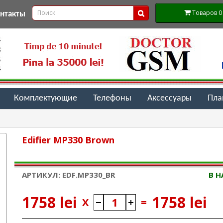
Товаров 0 (
онтакты
Комплектующие
Телефоны
Аксессуары
Пл
Edifier MP330 Brown
АРТИКУЛ: EDF.MP330_BR
В 
1758 lei
1758 lei
X
=