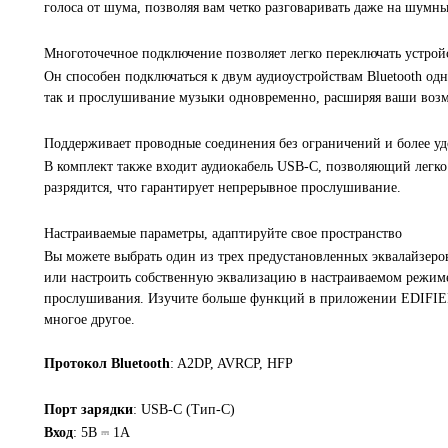
голоса от шума, позволяя вам четко разговаривать даже на шумны
Многоточечное подключение позволяет легко переключать устрой
Он способен подключаться к двум аудиоустройствам Bluetooth одн
так и прослушивание музыки одновременно, расширяя ваши воз
Поддерживает проводные соединения без ограничений и более у
В комплект также входит аудиокабель USB-C, позволяющий легко
разрядится, что гарантирует непрерывное прослушивание.
Настраиваемые параметры, адаптируйте свое пространство
Вы можете выбрать один из трех предустановленных эквалайзеро
или настроить собственную эквализацию в настраиваемом режиме
прослушивания. Изучите больше функций в приложении EDIFIER
многое другое.
Протокол Bluetooth
: A2DP, AVRCP, HFP
Порт зарядки
: USB-C (Тип-C)
Вход
: 5В ⎓ 1А