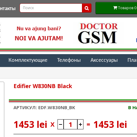
Товаров 0 (
онтакты
Комплектующие
Телефоны
Аксессуары
Пл
Edifier W830NB Black
АРТИКУЛ: EDF.W830NB_BK
В 
1453 lei
1453 lei
X
=