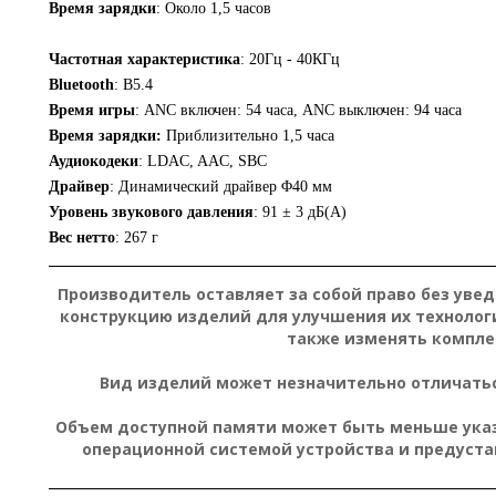
Время зарядки
: Около 1,5 часов
Частотная характеристика
: 20Гц - 40КГц
Bluetooth
: В5.4
Время игры
: ANC включен: 54 часа, ANC выключен: 94 часа
Время зарядки:
Приблизительно 1,5 часа
Аудиокодеки
: LDAC, AAC, SBC
Драйвер
:
Динамический драйвер Φ40 мм
Уровень звукового давления
:
91 ± 3 дБ(А)
Вес нетто
:
267 г
Производитель оставляет за собой право без уве
конструкцию изделий для улучшения их технолог
также изменять компле
Вид изделий может незначительно отличатьс
Объем доступной памяти может быть меньше указа
операционной системой устройства и предуст