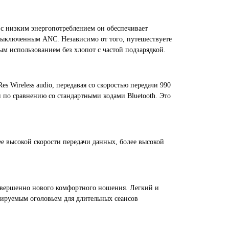
 с низким энергопотреблением он обеспечивает
выключенным ANC. Независимо от того, путешествуете
ым использованием без хлопот с частой подзарядкой.
 Wireless audio, передавая со скоростью передачи 990
и по сравнению со стандартными кодами Bluetooth. Это
е высокой скорости передачи данных, более высокой
овершенно нового комфортного ношения. Легкий и
ируемым оголовьем для длительных сеансов