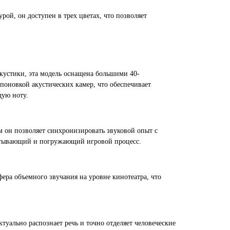
ой, он доступен в трех цветах, что позволяет
акустики, эта модель оснащена большими 40-
новкой акустических камер, что обеспечивает
дую ноту.
м он позволяет синхронизировать звуковой опыт с
хватывающий и погружающий игровой процесс.
фера объемного звучания на уровне кинотеатра, что
уально распознает речь и точно отделяет человеческие