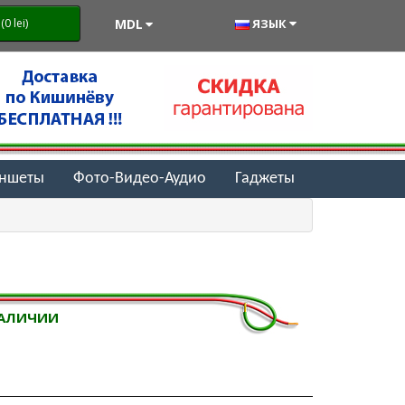
MDL
ЯЗЫК
0 lei)
аншеты
Фото-Видео-Аудио
Гаджеты
НАЛИЧИИ