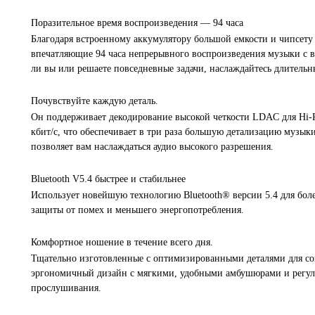
Поразительное время воспроизведения — 94 часа
Благодаря встроенному аккумулятору большой емкости и чипсету
впечатляющие 94 часа непрерывного воспроизведения музыки с 
ли вы или решаете повседневные задачи, наслаждайтесь длительн
Почувствуйте каждую деталь.
Он поддерживает декодирование высокой четкости LDAC для Hi-Res
кбит/с, что обеспечивает в три раза большую детализацию музык
позволяет вам наслаждаться аудио высокого разрешения.
Bluetooth V5.4 быстрее и стабильнее
Использует новейшую технологию Bluetooth® версии 5.4 для боле
защиты от помех и меньшего энергопотребления.
Комфортное ношение в течение всего дня.
Тщательно изготовленные с оптимизированными деталями для с
эргономичный дизайн с мягкими, удобными амбушюрами и регул
прослушивания.