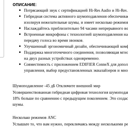
ОПИСАНИЕ:
Потрясающий звук с сертификацией Hi-Res Audio и Hi-Res A
Гибридная система активного шумоподавления обеспечива
изолируя нежелательные шумы, и имеет несколько режимов
Наслаждайтесь приблизительно 94 часами непрерывного в
Встроенные микрофоны с технологией шумоподавления на 
передачу голоса во время звонков.
Улучшенный эргономичный дизайн, обеспечивающий комфо
Поддержка многоточечного соединения, позволяющая мгно
на двух разных устройствах одновременно.
Совместимость с приложением EDIFIER ConneX для допол
управления, выбор предустановленных эквалайзеров и мног
Шумоподавление -45 дБ Отключите внешний мир
Усовершенствованная гибридная цифровая технология шумоподавл
18% больше по сравнению с предыдущим поколением. Это создас
шумы.
Несколько режимов ANC
Услышьте то, что вам нужно, переключаясь между несколькими 