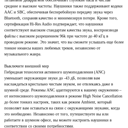
титановой диафрагмой обеспечивает глубокие басы и чистые
средние и высокие частоты. Наушники также поддерживают кодеки
AAC и SBC, обеспечивая бесперебойную передачу звука через
Bluetooth, сохраняя качество и минимизируя потери. Кроме того,
сертификация Hi-Res Audio подтверждает, что наушники
соответствуют высоким стандартам качества звука, воспроизводя
файлы с высоким разрешением 96k при частоте до 40 кГц в
проводном режиме. Это значит, что вы сможете услышать еще более
тонкие нюансы ваших любимых треков, независимо от
музыкального жанра.
Выключите внешний мир
Гибридная технология активного шумоподавления (ANC)
уменьшает окружающие звуки до -43 дБ, позволяя вам
наслаждаться кристально чистым звуком, не отвлекаясь даже в
шумной среде. Режимы ANC адаптируются к вашему окружению –
от интенсивного шумоподавления в режиме High Noise Cancellation
до более тонких настроек, таких как режим Ambient, который
позволяет вам оставаться на связи с окружающими звуками, когда
это необходимо. Независимо от того, путешествуете вы или
работаете в шумном офисе, вы можете настроить наушники в
соответствии со своими потребностями.