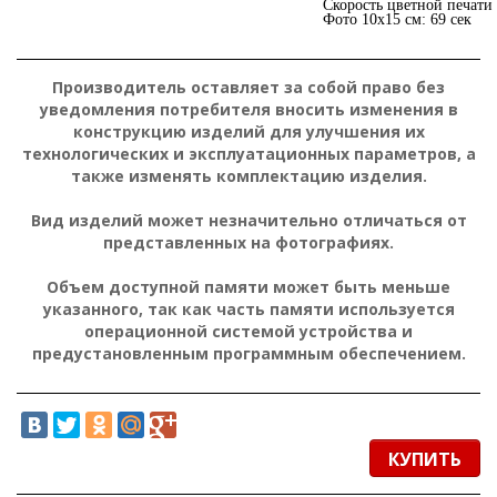
Скорость цветной печати 
Фото 10х15 см: 69 сек
П
о
д
Подробнее:
https://rozetka.com.ua/epson_c11ce58403/p12656107/
р
Производитель оставляет за собой право без
о
б
уведомления потребителя вносить изменения в
н
е
конструкцию изделий для улучшения их
е
технологических и эксплуатационных параметров, а
:
также изменять комплектацию изделия.
h
t
t
Вид изделий может незначительно отличаться от
p
s
представленных на фотографиях.
:
/
/
Объем доступной памяти может быть меньше
r
o
указанного, так как часть памяти используется
z
e
операционной системой устройства и
t
предустановленным программным обеспечением.
k
a
.
c
o
m
.
u
КУПИТЬ
a
/
e