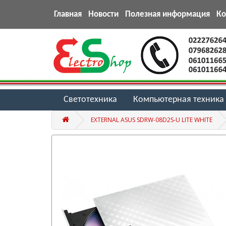
Главная
Новости
Полезная информация
К
Светотехника
Компьютерная техника
EXTERNAL ASUS SDRW-08D2S-U LITE WHITE