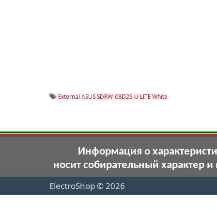
External ASUS SDRW-08D2S-U LITE White
Информация о характеристик
носит собирательный характер и
ElectroShop © 2026