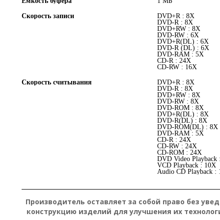
Емкость буфера
1 МБ
Скорость записи
DVD+R : 8X
DVD-R : 8X
DVD+RW : 8X
DVD-RW : 6X
DVD+R(DL) : 6X
DVD-R (DL) : 6X
DVD-RAM : 5X
CD-R : 24X
CD-RW : 16X
Скорость считывания
DVD+R : 8X
DVD-R : 8X
DVD+RW : 8X
DVD-RW : 8X
DVD-ROM : 8X
DVD+R(DL) : 8X
DVD-R(DL) : 8X
DVD-ROM(DL) : 8X
DVD-RAM : 5X
CD-R : 24X
CD-RW : 24X
CD-ROM : 24X
DVD Video Playback 
VCD Playback : 10X
Audio CD Playback :
Подробнее:
https://hard.rozetka.com.ua/asus_sdrw_08d2s_u_lite_blac
Производитель оставляет за собой право без уве
конструкцию изделий для улучшения их технолог