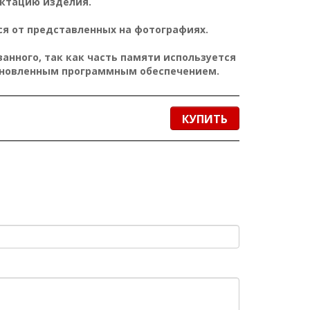
ктацию изделия.
е
:
я от представленных на фотографиях.
h
t
t
нного, так как часть памяти используется
p
s
ановленным программным обеспечением.
:
/
/
h
a
r
КУПИТЬ
d
.
r
o
z
e
t
k
a
.
c
o
m
.
u
a
/
a
s
u
s
_
s