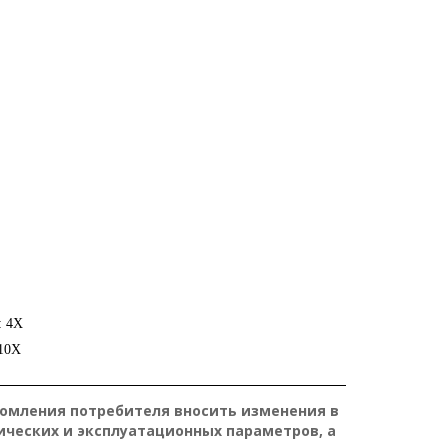
: 4X
 10X
П
о
д
k_external/p192360/
р
домления потребителя вносить изменения в
о
б
ических и эксплуатационных параметров, а
н
е