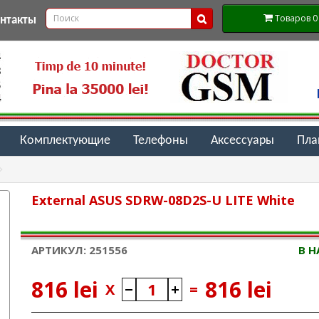
Товаров 0 (
онтакты
Комплектующие
Телефоны
Аксессуары
Пл
External ASUS SDRW-08D2S-U LITE White
АРТИКУЛ: 251556
В 
816 lei
816 lei
X
=