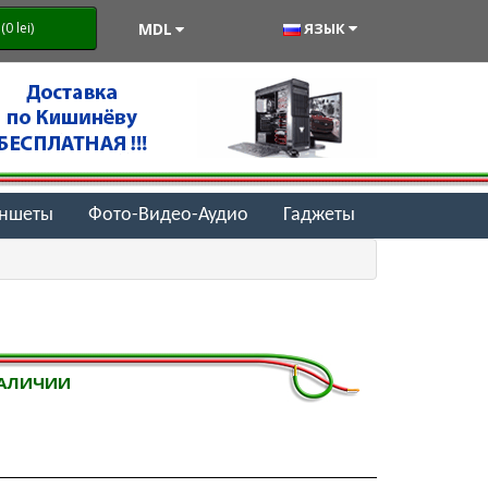
MDL
ЯЗЫК
0 lei)
аншеты
Фото-Видео-Аудио
Гаджеты
НАЛИЧИИ