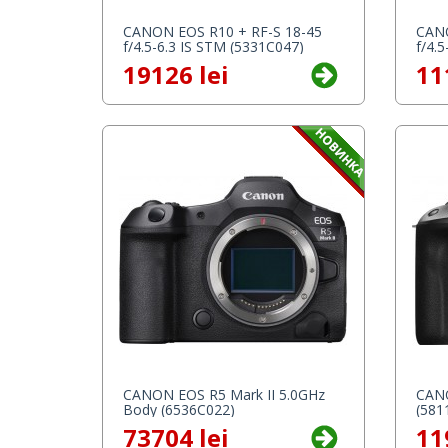
CANON EOS R10 + RF-S 18-45
CANO
f/4.5-6.3 IS STM (5331C047)
f/4.
19126 lei
11
CANON EOS R5 Mark II 5.0GHz
CANO
Body (6536C022)
(581
73704 lei
11