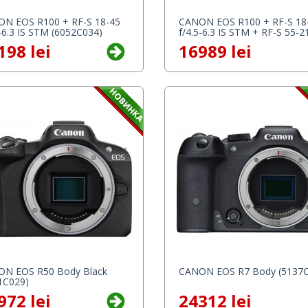
N EOS R100 + RF-S 18-45
CANON EOS R100 + RF-S 18
5-6.3 IS STM (6052C034)
f/4.5-6.3 IS STM + RF-S 55-2
f/5.0-7.1 IS STM
198 lei
16989 lei
N EOS R50 Body Black
CANON EOS R7 Body (5137C
1C029)
972 lei
24312 lei