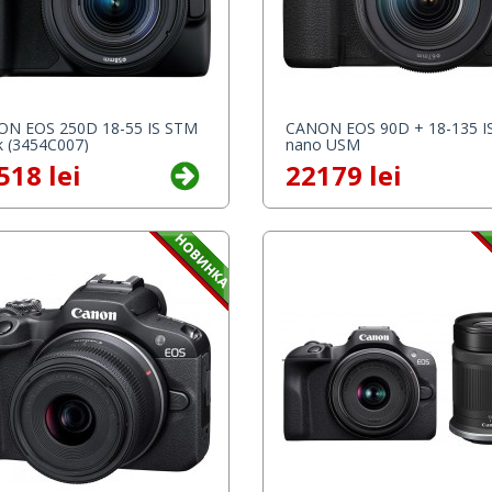
N EOS 250D 18-55 IS STM
CANON EOS 90D + 18-135 I
k (3454C007)
nano USM
518 lei
22179 lei