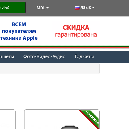
MDL
ЯЗЫК
0 lei)
аншеты
Фото-Видео-Аудио
Гаджеты