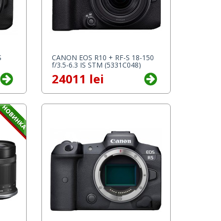
S
CANON EOS R10 + RF-S 18-150
f/3.5-6.3 IS STM (5331C048)
24011 lei