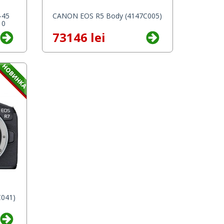
-45
CANON EOS R5 Body (4147C005)
10
73146 lei
041)