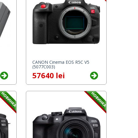
CANON Cinema EOS R5C V5
(5077C003)
57640 lei