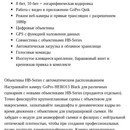
8 бит, 10 бит + логарифмическая кодировка
Работа с видео в приложении GoPro Quik
Режим веб-камеры и прямые трансляции с разрешением
1080p
Цифровые объективы
GPS с функцией наложения данных
Совместима с объективами HB-Series
Автоматическая загрузка в облачное хранилище
Голосовые команды
Изогнутое клеящееся крепление, барашковый винт и
крепежная пряжка в комплекте
Объективы HB-Series с автоматическим распознаванием
Настраивайте камеру GoPro HERO13 Black для различных
сценариев с новыми объективами HB-Series (продаются отдельно).
Точно фиксируйте крупноплановые сцены с объективом для
макросъемки, захватывайте ландшафты и динамические кадры во
время движения с объективом для ультраширокой съемки. Не
забудьте о модуле для анаморфной съемки и фильтрах с нейтральной
оптической плотностью, чтобы при создании профессиональных
видео достигать кинематографичности. Камера автоматически