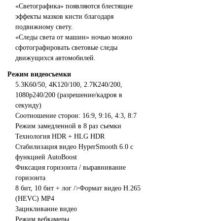
«Светографика» появляются блестящие
эффекты мазков кисти благодаря
подвижному свету.
«Следы света от машин» ночью можно
сфотографировать световые следы
движущихся автомобилей.
Режим видеосъемки
5.3K60/50, 4K120/100, 2.7K240/200,
1080p240/200 (разрешение/кадров в
секунду)
Соотношение сторон: 16:9, 9:16, 4:3, 8:7
Режим замедленной в 8 раз съемки
Технология HDR + HLG HDR
Стабилизация видео HyperSmooth 6.0 с
функцией AutoBoost
Фиксация горизонта / выравнивание
горизонта
8 бит, 10 бит + лог />Формат видео H.265
(HEVC) MP4
Зацикливание видео
Режим вебкамеры