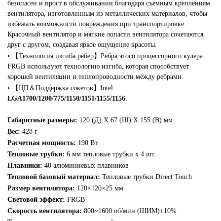
безопасен и прост в обслуживании благодаря съемным креплениям
вентилятора, изготовленным из металлических материалов, чтобы
избежать возможности повреждения при транспортировке.
Красочный вентилятор и мягкие лопасти вентилятора сочетаются
друг с другом, создавая яркое ощущение красоты.
• 【Технология изгиба ребер】Ребра этого процессорного кулера
FRGB используют технологию изгиба, которая способствует
хорошей вентиляции и теплопроводности между ребрами.
• 【ЦП＆Поддержка сокетов】Intel:
LGA1700/1200/775/1150/1151/1155/1156
.
Габаритные размеры:
120 (Д) X 67 (Ш) X 155 (В) мм
Вес:
428 г
Расчетная мощность:
190 Вт
Тепловые трубки:
6 мм тепловые трубки x 4 шт.
Плавники:
40 алюминиевых плавников
Тепловой базовый материал:
Тепловые трубки Direct Touch
Размер вентилятора:
120×120×25 мм
Световой эффект:
FRGB
Скорость вентилятора:
800~1600 об/мин (ШИМ)±10%