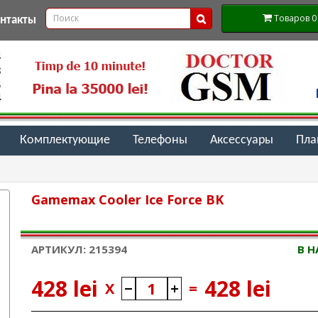
Товаров 0 (
онтакты
Комплектующие
Телефоны
Аксессуары
Пл
Gamemax Cooler Ice Force BK
АРТИКУЛ: 215394
В 
428 lei
428 lei
X
=