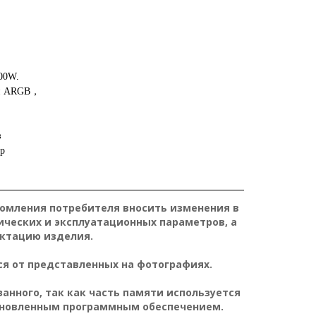
00W.
чи ARGB，
з
ер
домления потребителя вносить изменения в
ических и эксплуатационных параметров, а
ктацию изделия.
я от представленных на фотографиях.
нного, так как часть памяти используется
ановленным программным обеспечением.