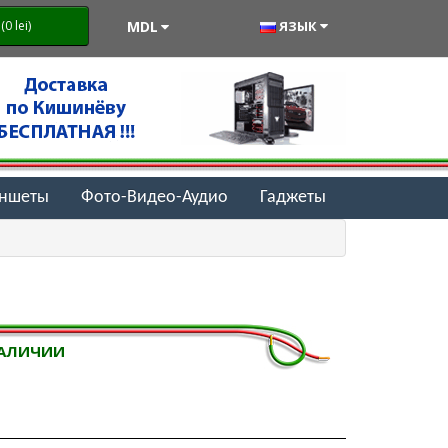
MDL
ЯЗЫК
0 lei)
аншеты
Фото-Видео-Аудио
Гаджеты
НАЛИЧИИ