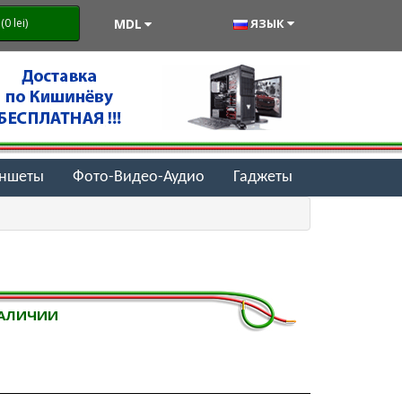
MDL
ЯЗЫК
0 lei)
аншеты
Фото-Видео-Аудио
Гаджеты
НАЛИЧИИ