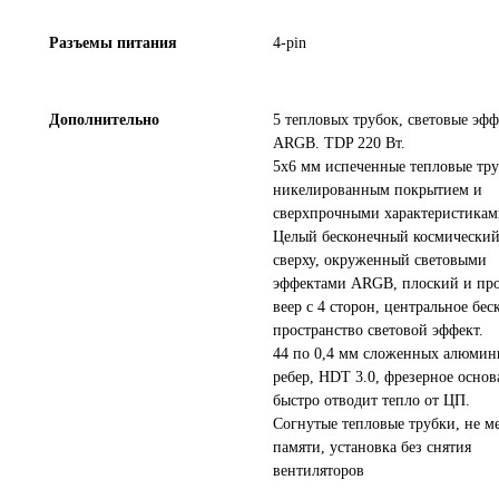
Разъемы питания
4-pin
Дополнительно
5 тепловых трубок, световые эф
ARGB. TDP 220 Вт.
5x6 мм испеченные тепловые тру
никелированным покрытием и
сверхпрочными характеристикам
Целый бесконечный космический
сверху, окруженный световыми
эффектами ARGB, плоский и пр
веер с 4 сторон, центральное бес
пространство световой эффект.
44 по 0,4 мм сложенных алюми
ребер, HDT 3.0, фрезерное осно
быстро отводит тепло от ЦП.
Согнутые тепловые трубки, не 
памяти, установка без снятия
вентиляторов