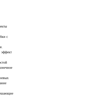
фекты
бки с
и.
 эффект
остой
конечное
ниевых
вание
мешающие