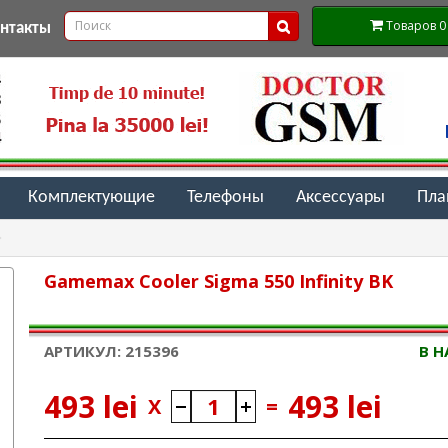
Товаров 0 (
онтакты
Комплектующие
Телефоны
Аксессуары
Пл
Gamemax Cooler Sigma 550 Infinity BK
АРТИКУЛ: 215396
В 
493 lei
493 lei
X
=