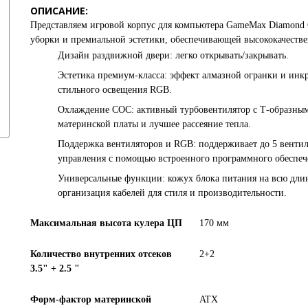
ОПИСАНИЕ:
Представляем игровой корпус для компьютера
GameMax Diamond
уборки и премиальной эстетики, обеспечивающей высококачеств
Дизайн раздвижной двери: легко открывать/закрывать.
Эстетика премиум-класса: эффект алмазной огранки и инкр
стильного освещения RGB.
Охлаждение COC: активный турбовентилятор с Т-образным
материнской платы и лучшее рассеяние тепла.
Поддержка вентиляторов и RGB: поддерживает до 5 вентил
управления с помощью встроенного программного обеспеч
Универсальные функции: кожух блока питания на всю длин
организация кабелей для стиля и производительности.
Максимальная высота кулера ЦП
170 мм
Количество внутренних отсеков
2+2
3.5" + 2.5 "
Форм-фактор материнской
ATX