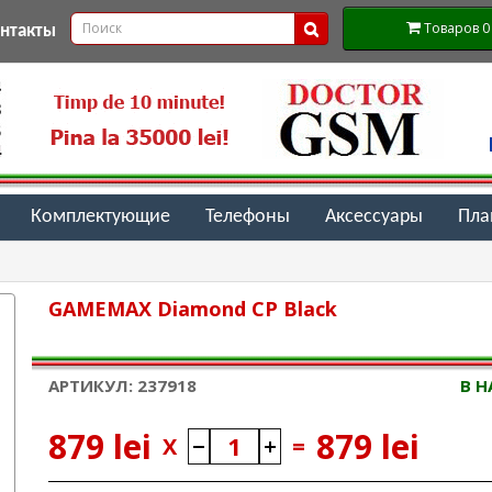
Товаров 0 (
онтакты
Комплектующие
Телефоны
Аксессуары
Пл
GAMEMAX Diamond CP Black
АРТИКУЛ: 237918
В 
879 lei
879 lei
X
=