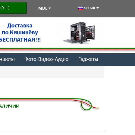
MDL
ЯЗЫК
0 lei)
аншеты
Фото-Видео-Аудио
Гаджеты
НАЛИЧИИ