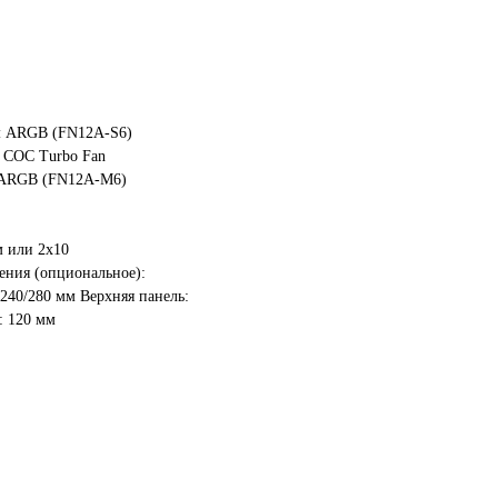
мм ARGB (FN12A-S6)
м COC Turbo Fan
м ARGB (FN12A-M6)
м или 2x10
ения (опциональное):
/240/280 мм Верхняя панель:
: 120 мм