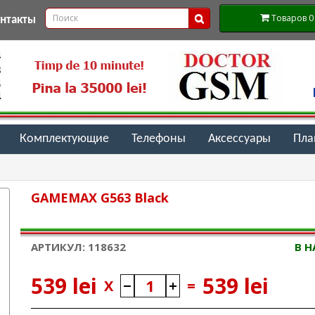
Товаров 0 (
онтакты
Комплектующие
Телефоны
Аксессуары
Пл
GAMEMAX G563 Black
АРТИКУЛ: 118632
В 
539 lei
539 lei
X
=