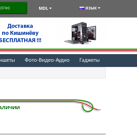
MDL
ЯЗЫК
0 lei)
аншеты
Фото-Видео-Аудио
Гаджеты
НАЛИЧИИ