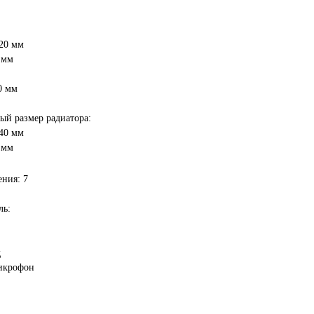
120 мм
 мм
0 мм
й размер радиатора:
240 мм
 мм
ния: 7
ль:
д
микрофон