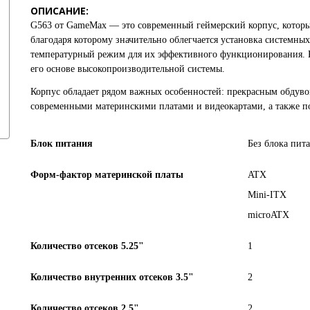
ОПИСАНИЕ:
G563
от
GameMax
— это современный геймерский корпус, котор
благодаря которому значительно облегчается установка системн
температурный режим для их эффективного функционирования. Ко
его основе высокопроизводительной системы.
Корпус обладает рядом важных особенностей: прекрасным обдуво
современными материнскими платами и видеокартами, а также п
Блок питания
Без блока пит
Форм-фактор материнской платы
ATX
Mini-ITX
microATX
Количество отсеков 5.25"
1
Количество внутренних отсеков 3.5"
2
Количество отсеков 2.5"
2